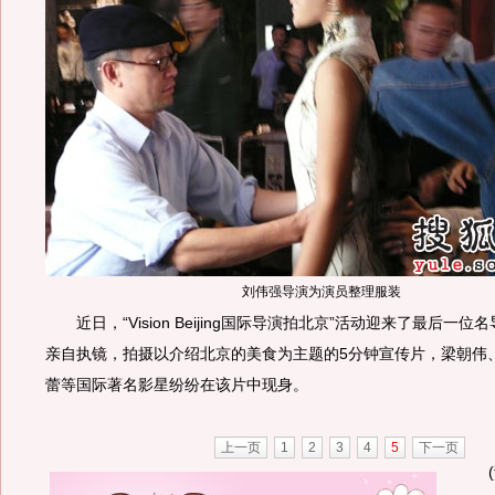
刘伟强导演为演员整理服装
近日，“Vision Beijing国际导演拍北京”活动迎来了最后一
亲自执镜，拍摄以介绍北京的美食为主题的5分钟宣传片，梁朝伟
蕾等国际著名影星纷纷在该片中现身。
上一页
1
2
3
4
5
下一页