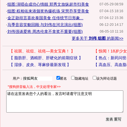
·
组图:演唱会成功心情靓 郑秀文放纵超市扫美食
07-05-29 08:59
·
组图:权相佑来港颁奖热爆机场 宋慧乔享受美食
07-04-15 18:16
·
金正勋坦言喜欢泰国美食 任传统节日形象...
07-04-12 15:36
·
马季音容笑貌回顾:与刘伟在河北演出(组图)
06-12-20 14:17
·
刘伟强谈爱将:周杰伦拿不拿奖不重要(组图)
06-05-10 11:16
更多关于
刘伟 组图
的新闻>>
【
祛斑、祛痘、祛疮—美女宝典！
】
【
惊闻！18岁少女
【
脂肪肝、酒精肝、肝硬化的前期症状
】
【
热点：新药问世
【
湿疹、皮炎、荨麻疹最新发现
】
【
高血压、高血脂
用户：
匿名
隐藏地址
设为辩论话题
*搜狗拼音输入法，中文处理专家>>