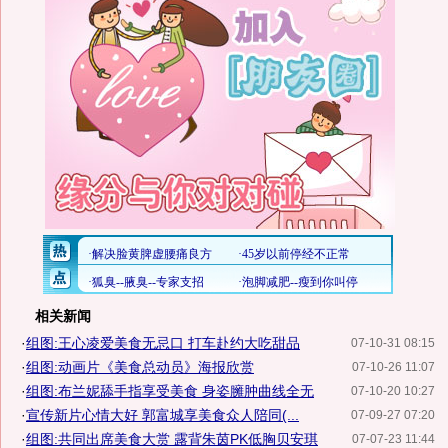
相关新闻
·
组图:王心凌爱美食无忌口 打车赴约大吃甜品
07-10-31 08:15
·
组图:动画片《美食总动员》海报欣赏
07-10-26 11:07
·
组图:布兰妮舔手指享受美食 身姿臃肿曲线全无
07-10-20 10:27
·
宣传新片心情大好 郭富城享美食众人陪同(...
07-09-27 07:20
·
组图:共同出席美食大赏 露背朱茵PK低胸贝安琪
07-07-23 11:44