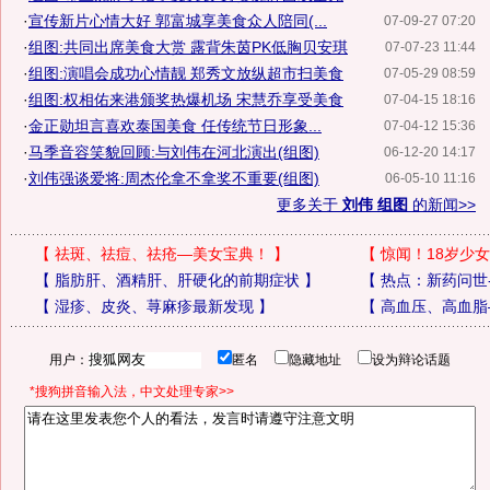
·
宣传新片心情大好 郭富城享美食众人陪同(...
07-09-27 07:20
·
组图:共同出席美食大赏 露背朱茵PK低胸贝安琪
07-07-23 11:44
·
组图:演唱会成功心情靓 郑秀文放纵超市扫美食
07-05-29 08:59
·
组图:权相佑来港颁奖热爆机场 宋慧乔享受美食
07-04-15 18:16
·
金正勋坦言喜欢泰国美食 任传统节日形象...
07-04-12 15:36
·
马季音容笑貌回顾:与刘伟在河北演出(组图)
06-12-20 14:17
·
刘伟强谈爱将:周杰伦拿不拿奖不重要(组图)
06-05-10 11:16
更多关于
刘伟 组图
的新闻>>
【
祛斑、祛痘、祛疮—美女宝典！
】
【
惊闻！18岁少女
【
脂肪肝、酒精肝、肝硬化的前期症状
】
【
热点：新药问世
【
湿疹、皮炎、荨麻疹最新发现
】
【
高血压、高血脂
用户：
匿名
隐藏地址
设为辩论话题
*搜狗拼音输入法，中文处理专家>>