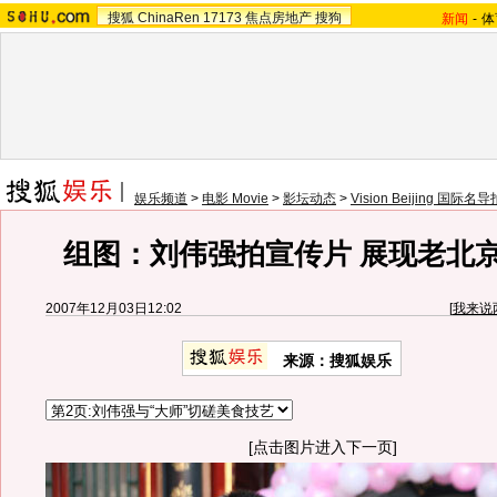
搜狐
ChinaRen
17173
焦点房地产
搜狗
新闻
-
体
娱乐频道
>
电影 Movie
>
影坛动态
>
Vision Beijing 国际
组图：刘伟强拍宣传片 展现老北
2007年12月03日12:02
[
我来说
来源：搜狐娱乐
[点击图片进入下一页]