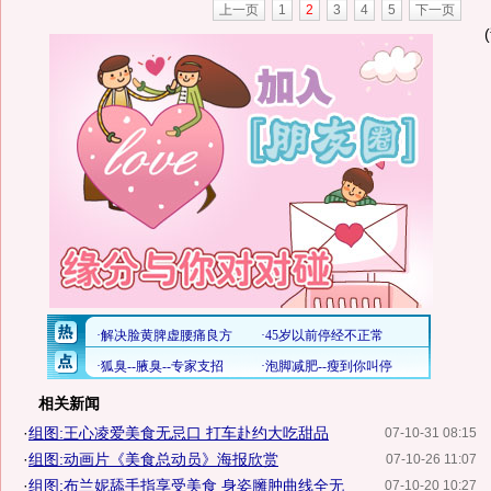
上一页
1
2
3
4
5
下一页
相关新闻
·
组图:王心凌爱美食无忌口 打车赴约大吃甜品
07-10-31 08:15
·
组图:动画片《美食总动员》海报欣赏
07-10-26 11:07
·
组图:布兰妮舔手指享受美食 身姿臃肿曲线全无
07-10-20 10:27