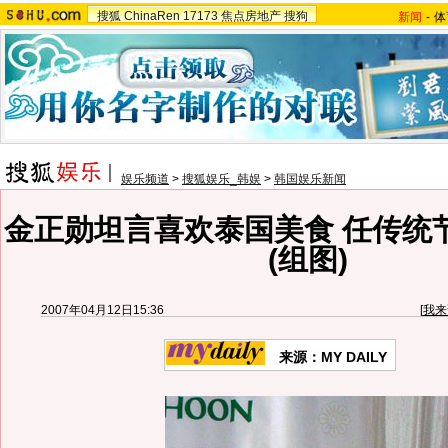
搜狐
ChinaRen
17173
焦点房地产
搜狗
新闻
-
体
娱乐频道
>
搜狐娱乐_韩娱
>
韩国娱乐新闻
金正勋坦言喜欢泰国美食 任传统
(组图)
2007年04月12日15:36
[
我来
来源：MY DAILY