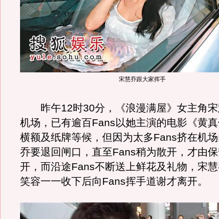
宋慧乔跟大家挥手
昨午12时30分，《浪漫满屋》女主角宋
机场，已有逾百Fans以她主演的电影《黄
横额及纸牌等候，但因为太多Fans挤在机
乔要退回闸口，直至Fans稍为散开，才由
开，而沿途Fans不断送上鲜花及礼物，宋
笑容一一收下后向Fans挥手道谢才离开。