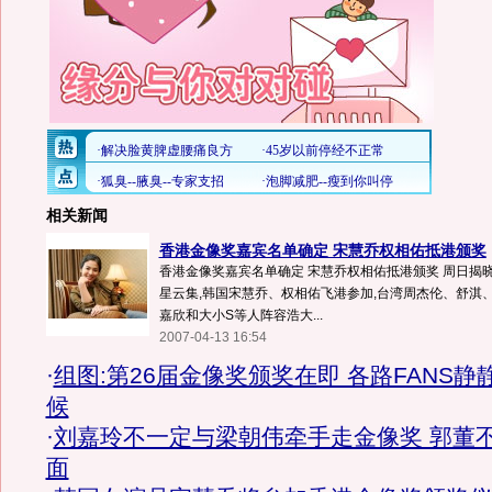
相关新闻
香港金像奖嘉宾名单确定 宋慧乔权相佑抵港颁奖
香港金像奖嘉宾名单确定 宋慧乔权相佑抵港颁奖 周日揭
星云集,韩国宋慧乔、权相佑飞港参加,台湾周杰伦、舒淇
嘉欣和大小S等人阵容浩大...
2007-04-13 16:54
·
组图:第26届金像奖颁奖在即 各路FANS静
候
·
刘嘉玲不一定与梁朝伟牵手走金像奖 郭董
面