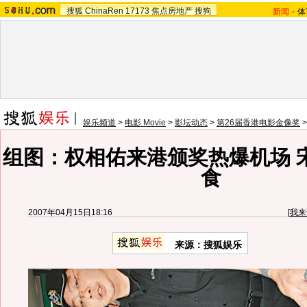
搜狐
ChinaRen
17173
焦点房地产
搜狗
新闻
-
体
娱乐频道
>
电影 Movie
>
影坛动态
>
第26届香港电影金像奖
组图：权相佑来港颁奖热爆机场 
食
2007年04月15日18:16
[
我来
来源：搜狐娱乐