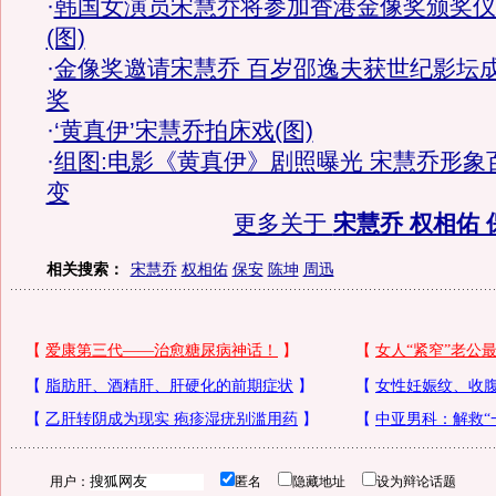
·
韩国女演员宋慧乔将参加香港金像奖颁奖仪
(图)
·
金像奖邀请宋慧乔 百岁邵逸夫获世纪影坛
奖
·
‘黄真伊’宋慧乔拍床戏(图)
·
组图:电影《黄真伊》剧照曝光 宋慧乔形象
变
更多关于
宋慧乔 权相佑 
相关搜索：
宋慧乔
权相佑
保安
陈坤
周迅
用户：
匿名
隐藏地址
设为辩论话题