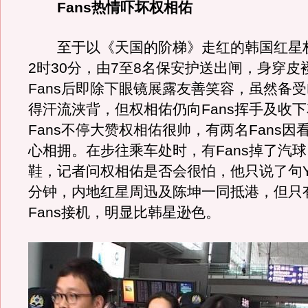
Fans热情吓坏权相佑
至于以《天国的阶梯》走红的韩国红星
2时30分，由7至8名保安护送出闸，身穿皮
Fans后即除下眼镜展露友善笑容，虽然备受F
得汗流浃背，但权相佑仍向Fans挥手及收
Fans不停大赞权相佑很帅，有两名Fans因
心相拥。在步往乘车处时，有Fans掉了汽
鞋，记者问权相佑是否会很怕，他只说了句Ye
分钟，内地红星周迅及陈坤一同抵港，但只有
Fans接机，明显比韩星逊色。