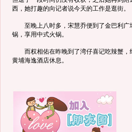
西，她打趣的向记者说今天的工作是逛街。
至晚上八时多，宋慧乔便到了金巴利广
锅，享用中式火锅。
而权相佑在昨晚到了湾仔喜记吃辣蟹，约
黄埔海逸酒店休息。