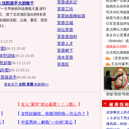
·
陈慧琳产后恢复
芙蓉成长记
选 沈阳选手大胆敢干
·
殷桃街头休闲装
”一大早纷纷到达搜狐大厦,进行
芙蓉工坊
·
范冰冰红地毯
。 除了北京地区选出的8名芙
芙蓉如面柳如眉
·
姚晨与老公素
从全国的沈阳、云南、重庆、西安
芙蓉古城
·
日军竟拿战俘
...
诗坛芙蓉
·
盘点网坛大腕
·
美女办公室遭
芙蓉度假村
·
《Nobody》
15 13:25
芙蓉人才
·
搜狐娱乐招聘
图)
06-13 20:40
芙蓉树下
·
台北电玩展靓丽S
体型训练
06-13 15:49
清水芙蓉
·
《变形金刚
材胜赵薇
06-13 11:23
芙蓉区
·
王岳伦爆李
(图)
06-13 00:13
接晋级选手
06-08 16:48
更多关于
女郎 芙蓉
的新闻>>
新版“西游”绝
健 康 指 南