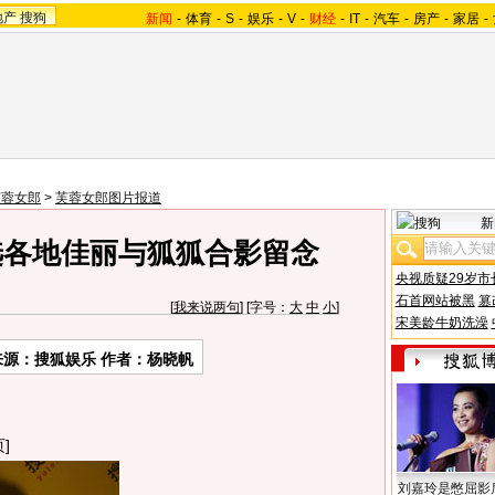
地产
搜狗
新闻
-
体育
-
S
-
娱乐
-
V
-
财经
-
IT
-
汽车
-
房产
-
家居
-
芙蓉女郎
>
芙蓉女郎图片报道
新
选各地佳丽与狐狐合影留念
央视质疑29岁市
石首网站被黑
篡
[
我来说两句
] [字号：
大
中
小
]
宋美龄牛奶洗澡
来源：搜狐娱乐 作者：杨晓帆
]
刘嘉玲是憋屈影