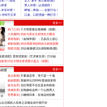
更多>>
热门八卦
|
十大明星脸女模揭晓（组图）
八卦爆料
|
刘欢与美女主持情史大曝光
第壹电影
|
《金钱帝国》：王晶没上进心
精彩组图
|
46位明星孕妇时的大胆造型图
明星话题
|
20位银幕硬汉比拼阳刚美(图)
撞衫
狐观演团】普契尼歌剧《艺术家生涯》打分贴
电影里15位大牌女星美图大盘点（组图）
更多>>
焦点新闻
|
不要迷恋哥，哥只是一个鬼
贴贴图图
|
英媒评出2009年度搞怪发明
娱乐旮旯
|
当红明星不仅仅是名利双收
情感世界
|
后悔嫁给这样一个山西男人
型男索女
|
小糖精归来，在海边轻轻舞
口水
么出过国的人回来之后都会说中国不好