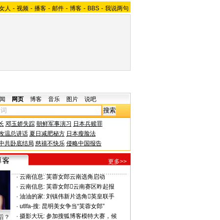
女人
-
视频
-
播客
-
邮件
-
博客
-
BBS
-
我说两句
闻
网页
博客
音乐
图片
说吧
长
邓玉娇失踪
朝鲜军事演习
日本兵赎罪
改温总讲话
夏日减肥秘方
日本瘦脸法
中共卧底结局
慈禧不快乐
侵略中国报告
更多>>
·
云南信息:
芙蓉女郎云南选角启动
·
云南信息:
芙蓉女郎云南赛区昨起报
·
油油的家:
刘镇伟新片选角英皇联手
·
utlfa-搜:
昆明美女争当“芙蓉女郎”
·
摄影大玩:
参加搜狐博客模特大赛，候
后？