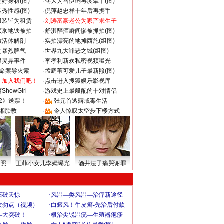
好身材(图)
·
佟大为马伊琍再度牵手(图)
秀性感(图)
·
倪萍赵忠祥十年后再携手
服装皆为租赁
·
刘涛富豪老公为家产求生子
颜乘地铁被拍
·
舒淇醉酒瞬间惨被抓拍(图)
做活体解剖
·
实拍漂亮的地摊西施(组图)
的暴烈脾气
·
世界九大罪恶之城(组图)
遇灵异事件
·
李孝利新欢私密视频曝光
成命案导火索
·
孟庭苇可爱儿子最新照(图)
：加入我们吧！
·
点击进入搜狐娱乐影视库
howGirl
·
游戏史上最般配的十对情侣
2》送票！
·
张元首透露戒毒生活
湘胎教
·
令人惊叹太空步下楼方式
密照
王菲小女儿李嫣曝光
酒井法子痛哭谢罪