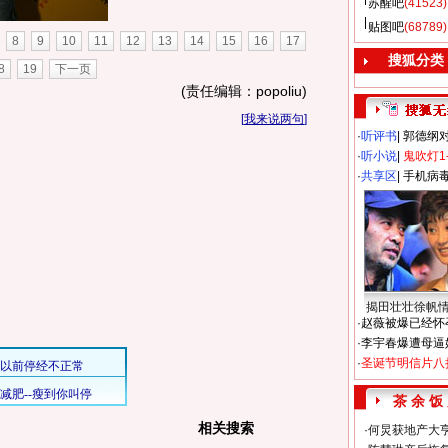
苏醒吧
(41523)
贴图吧
(68789)
8
9
10
11
12
13
14
15
16
17
搜狐分类
8
19
下一页
(责任编辑：popoliu)
[
我来说两句
]
·
听评书
|
郭德纲
·
听小说
|
鬼吹灯1
·
共享区
|
手机病
揭田壮壮徐帆
·
赵薇被爆已经怀
·
李宇春爆遭母逼
·
圣诞节明信片八
茶 余 饭
相关搜索
·
何炅获地产大亨