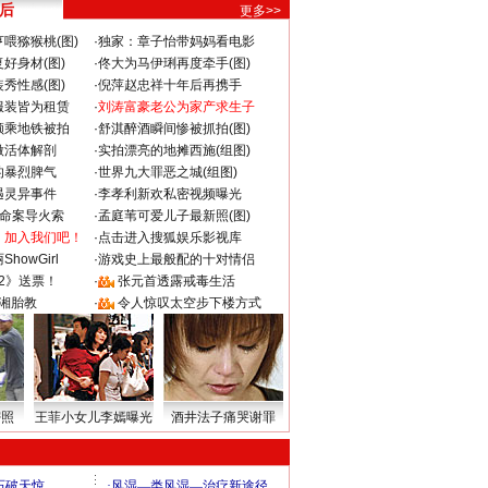
 后
更多>>
喂猕猴桃(图)
·
独家：章子怡带妈妈看电影
好身材(图)
·
佟大为马伊琍再度牵手(图)
秀性感(图)
·
倪萍赵忠祥十年后再携手
服装皆为租赁
·
刘涛富豪老公为家产求生子
颜乘地铁被拍
·
舒淇醉酒瞬间惨被抓拍(图)
做活体解剖
·
实拍漂亮的地摊西施(组图)
的暴烈脾气
·
世界九大罪恶之城(组图)
遇灵异事件
·
李孝利新欢私密视频曝光
成命案导火索
·
孟庭苇可爱儿子最新照(图)
：加入我们吧！
·
点击进入搜狐娱乐影视库
howGirl
·
游戏史上最般配的十对情侣
2》送票！
·
张元首透露戒毒生活
湘胎教
·
令人惊叹太空步下楼方式
密照
王菲小女儿李嫣曝光
酒井法子痛哭谢罪