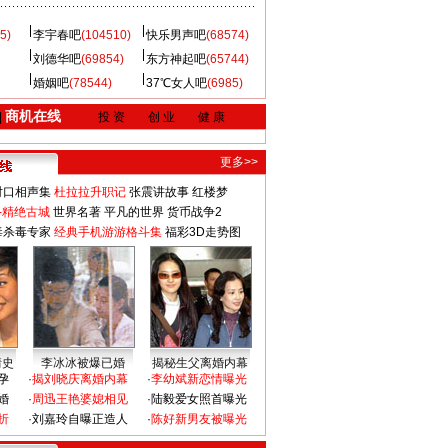
5)
李宇春吧
(104510)
快乐男声吧
(68574)
刘德华吧
(69854)
东方神起吧
(65744)
婚姻吧
(78544)
37℃女人吧
(6985)
商机在线
|
投 资
创 业
健 康
更多>>
对口相声集
杜拉拉升职记
张震讲故事
红楼梦
-精绝古城
世界名著
平凡的世界
货币战争2
毒杀毒专家
经典手机游游格斗集
福彩3D走势图
情史
李冰冰被爆已婚
揭秘生父离婚内幕
孕
·
揭刘晓庆离婚内幕
·
李幼斌新恋情曝光
婚
·
周迅王艳婆媳相见
·
陆毅爱女照首曝光
折
·
刘嘉玲自曝正造人
·
陈好新男友被曝光