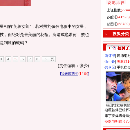
说 吧 排 行
上证指数
(7744
苏醒吧
(41523)
贴图吧
(68789)
相的“芙蓉女郎”，若对照刘镇伟电影中的女星，
搜狐分类
技，但绝对是最美丽的花瓶。所谓成也萧何，败也
是制胜的砝码？
·
听评书
|
郭德纲
3
4
5
6
7
8
下一页
·
听小说
|
鬼吹灯1
(责任编辑：张少)
·
共享区
|
手机病
[
我来说两句
(14条)
]
揭田壮壮徐帆
·
赵薇被爆已经怀
·
李宇春爆遭母逼
·
圣诞节明信片八