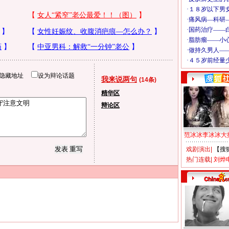
隐藏地址
设为辩论话题
我来说两句
(14条)
精华区
辩论区
范冰冰李冰冰大
戏剧演出
|
【搜
热门连载
|
刘烨