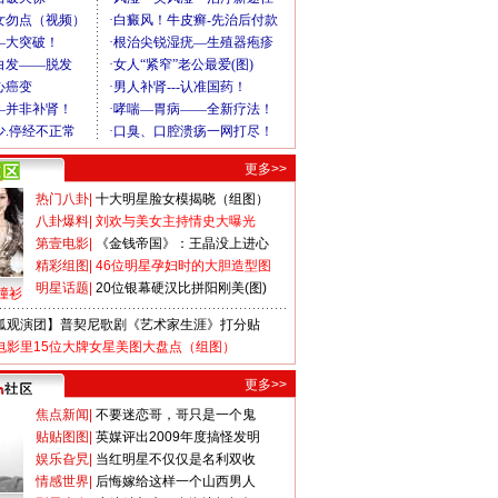
更多>>
热门八卦
|
十大明星脸女模揭晓（组图）
八卦爆料
|
刘欢与美女主持情史大曝光
第壹电影
|
《金钱帝国》：王晶没上进心
精彩组图
|
46位明星孕妇时的大胆造型图
明星话题
|
20位银幕硬汉比拼阳刚美(图)
撞衫
狐观演团】普契尼歌剧《艺术家生涯》打分贴
电影里15位大牌女星美图大盘点（组图）
更多>>
焦点新闻
|
不要迷恋哥，哥只是一个鬼
贴贴图图
|
英媒评出2009年度搞怪发明
娱乐旮旯
|
当红明星不仅仅是名利双收
情感世界
|
后悔嫁给这样一个山西男人