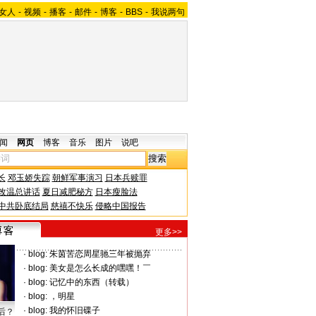
女人
-
视频
-
播客
-
邮件
-
博客
-
BBS
-
我说两句
闻
网页
博客
音乐
图片
说吧
长
邓玉娇失踪
朝鲜军事演习
日本兵赎罪
改温总讲话
夏日减肥秘方
日本瘦脸法
中共卧底结局
慈禧不快乐
侵略中国报告
更多>>
·
blog:
朱茵苦恋周星驰三年被抛弃
·
blog:
美女是怎么长成的嘿嘿！￣
·
blog:
记忆中的东西（转载）
·
blog:
，明星
·
blog:
我的怀旧碟子
后？