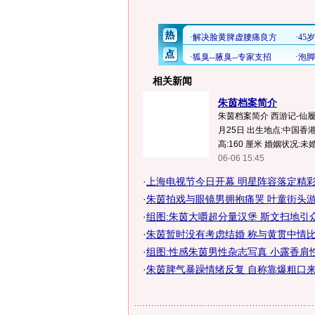
相关新闻
朱茵档案简介
朱茵档案简介 西游记-仙履奇
月25日 出生地点:中国香港 
高:160 厘米 婚姻状况:未婚.
06-06 15:45
·
上海电视节今日开幕 明星阵容落定精彩
·
朱茵拍戏与眼镜男拥抱痛哭 叶童街头
·
组图:朱茵大嚼超分量汉堡 斯文扫地引
·
朱茵暂时没有考虑结婚 称与黄贯中情比
·
组图:性感朱茵男性杂志写真 小露香肩
·
朱茵脾气暴躁情绪反复 自称靠爆粗口来