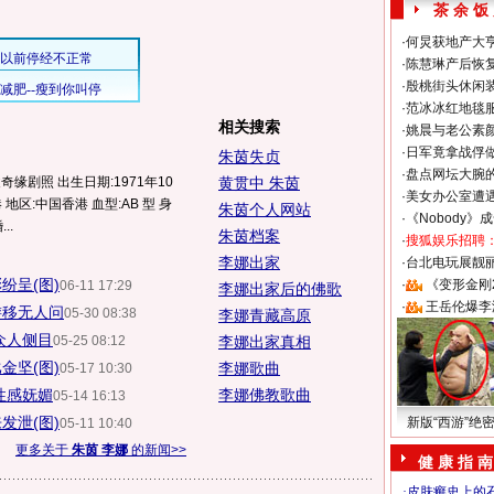
茶 余 饭
·
何炅获地产大亨
·
陈慧琳产后恢复
·
殷桃街头休闲装
·
范冰冰红地毯
相关搜索
·
姚晨与老公素
·
日军竟拿战俘
朱茵失贞
·
盘点网坛大腕
缘剧照 出生日期:1971年10
黄贯中 朱茵
·
美女办公室遭
地区:中国香港 血型:AB 型 身
朱茵个人网站
·
《Nobody》
..
朱茵档案
·
搜狐娱乐招聘
李娜出家
·
台北电玩展靓丽S
纷呈(图)
·
《变形金刚
06-11 17:29
李娜出家后的佛歌
·
王岳伦爆李
游移无人问
05-30 08:38
李娜青藏高原
众人侧目
05-25 08:12
李娜出家真相
金坚(图)
李娜歌曲
05-17 10:30
性感妩媚
李娜佛教歌曲
05-14 16:13
发泄(图)
新版“西游”绝
05-11 10:40
更多关于
朱茵 李娜
的新闻>>
健 康 指 南