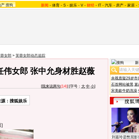
地产
搜狗
新闻
-
体育
-
S
-
娱乐
-
V
-
财经
-
IT
-
汽车
-
房产
-
家居
-
芙蓉女郎
>
芙蓉女郎动态追踪
新
任伟女郎 张中允身材胜赵薇
央视质疑29岁市
石首网站被黑
篡
[
我来说两句
(14)
] [字号：
大
中
小
]
宋美龄牛奶洗澡
来源：搜狐娱乐
]
刘嘉玲是憋屈影