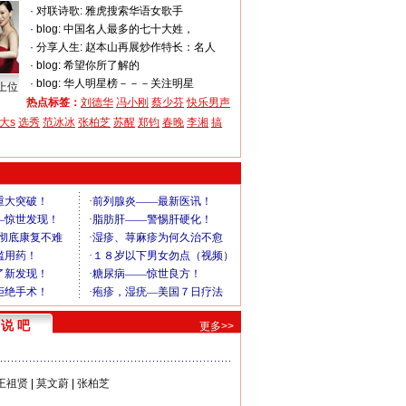
·
对联诗歌:
雅虎搜索华语女歌手
·
blog:
中国名人最多的七十大姓，
·
分享人生:
赵本山再展炒作特长：名人
·
blog:
希望你所了解的
·
blog:
华人明星榜－－－关注明星
上位
热点标签：
刘德华
冯小刚
蔡少芬
快乐男声
大s
选秀
范冰冰
张柏芝
苏醒
郑钧
春晚
李湘
搞
说 吧
更多>>
王祖贤
|
莫文蔚
|
张柏芝