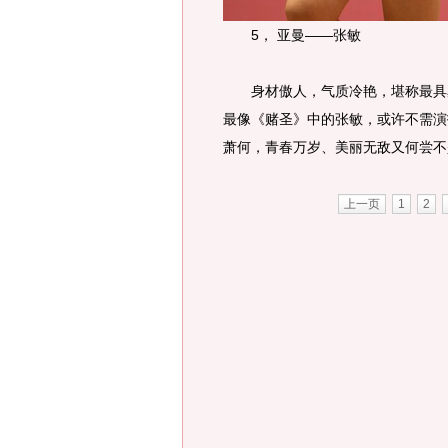
5， 亚曼——张敏
身材傲人，气质冷艳，堪称最具星
最像《赌圣》中的张敏，或许不需演
萧何，青春万岁、美丽无敌又何尝不
上一页
1
2