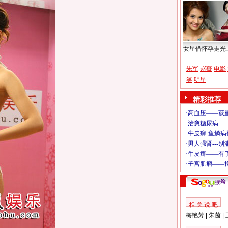
女星借怀孕走光
朱军
赵薇
电影
笑
明星
精彩推荐
相 关 说 吧
梅艳芳
|
朱茵
|