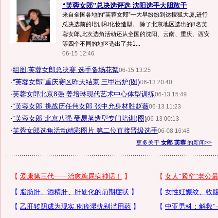
“芙蓉女郎”总决选评选 沈阳选手大胆敢干
来自全国各地的“芙蓉女郎”一大早纷纷到达搜狐大厦,进行
总决选前的培训和化妆造型。 除了北京地区选出的8名芙
蓉女郎,此次选角活动还从全国的沈阳、云南、重庆、西安
等四个不同的地区选出了共1...
06-15 12:46
·
组图:芙蓉女郎总决赛 选手备场花絮
06-15 13:25
·
“芙蓉女郎”重庆赛区昨天结束 三甲出炉(图)
06-13 20:40
·
芙蓉女郎北京8强 姜培琳现代艺术中心体型训练
06-13 15:49
·
“芙蓉女郎”挑战历任伟女郎 张中允身材胜赵薇
06-13 11:23
·
“芙蓉女郎”北京八强 受易茗造型专门培训(图)
06-13 00:13
·
芙蓉女郎选角活动精彩图片 第二位直接晋级选手
06-08 16:48
更多关于
女郎 芙蓉
的新闻>>