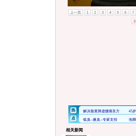
上一页
1
2
3
4
5
6
7
1
相关新闻