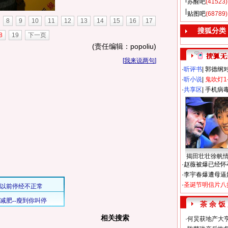
苏醒吧
(41523)
贴图吧
(68789)
8
9
10
11
12
13
14
15
16
17
搜狐分类
8
19
下一页
(责任编辑：popoliu)
[
我来说两句
]
·
听评书
|
郭德纲
·
听小说
|
鬼吹灯1
·
共享区
|
手机病
揭田壮壮徐帆
·
赵薇被爆已经怀
·
李宇春爆遭母逼
·
圣诞节明信片八
茶 余 饭
相关搜索
·
何炅获地产大亨