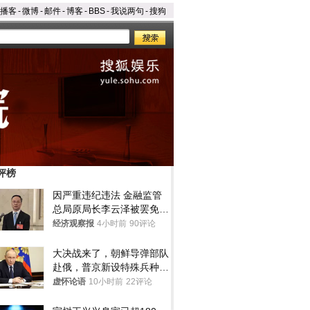
播客
-
微博
-
邮件
-
博客
-
BBS
-
我说两句
-
搜狗
评榜
因严重违纪违法 金融监管
总局原局长李云泽被罢免全
国人大代表
经济观察报
4小时前
90评论
大决战来了，朝鲜导弹部队
赴俄，普京新设特殊兵种，
76岁老将扛旗
虚怀论语
10小时前
22评论