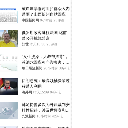
献血屋暴雨时阻拦群众入内
避雨？山西忻州血站回应
中国新闻网
9小时前
23评论
俄罗斯政客逃往法国 此前
曾公开挑战普京
知世
昨天18:38
96评论
“女生洗澡，大叔帮搓背”，
苏泊尔回应AI广告擦边：视
频全下架，已强化内容管理
每日经济新闻
20小时前
38评论
与审核
伊朗总统：最高领袖决策过
程遭人利用
海外网
昨天15:09
94评论
韩足协曾多次为外籍裁判安
排性招待，涉及世预赛和奥
预赛，韩足协回应
九派新闻
10小时前
42评论