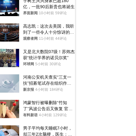
宇树王兴兴身家已超180
亿，一批90后新贵也将诞生
界面新闻
10小时前
59评论
高志凯：这次去美国，我听
到了一些令人十分惊讶的消
息
观察者网
11小时前
44评论
又是北大数院07级！苏炜杰
获“统计学界的诺贝尔奖”
环球网
5小时前
30评论
河南公安机关查实“三支一
扶”招募笔试存在组织作弊
犯罪行为
新京报
4小时前
184评论
鸿蒙智行被曝删除“竹知
了”风波公告后又恢复 官媒
曾力挺：劝华为要大度的，
有料新语
4小时前
129评论
你们适不适合？
男子平均每天睡眠7小时，
却三年2次脑梗，医生：这