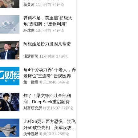
调查，对责任人采取最严厉
新黄河
11小时前
74评论
处分
弹药不足，美重启“超级大
炮”遭嘲讽：“废物利用”
环球网
13小时前
74评论
阿根廷足协力挺因凡蒂诺
澎湃新闻
11小时前
37评论
每4个劳动力养1个老人，养
老床位“三连降”|晋观医养
第一财经
昨天19:48
64评论
炸了！梁文锋回吐全部利
润，DeepSeek重启融资
财富研究所
昨天16:07
27评论
比歼36更让西方恐慌！沈飞
歼50破空亮相，美军没攻克
的技术被拿下
尖锋视野
昨天13:31
26评论