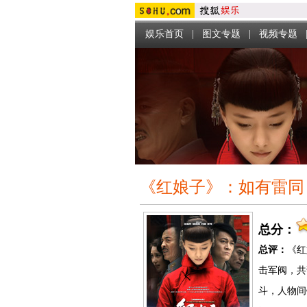
娱乐首页
|
图文专题
|
视频专题
《红娘子》：如有雷同
总分：
总评：
《红
击军阀，共
斗，人物间