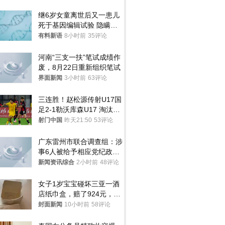
继6岁女童离世后又一患儿
死于基因编辑试验 隐瞒一
年才对外披露
有料新语
8小时前
35评论
河南“三支一扶”笔试成绩作
废，8月22日重新组织笔试
界面新闻
3小时前
63评论
三连胜！赵松源传射U17国
足2-1勒沃库森U17 淘汰赛
将战河床
射门中国
昨天21:50
53评论
广东雷州市联合调查组：涉
事6人被给予相应党纪政务
处分和组织处理
新闻资讯综合
2小时前
48评论
女子1岁宝宝碰坏三亚一酒
店纸巾盒，赔了924元，发
帖吐槽后酒店退还一半的
封面新闻
10小时前
58评论
钱，当地市监局回应