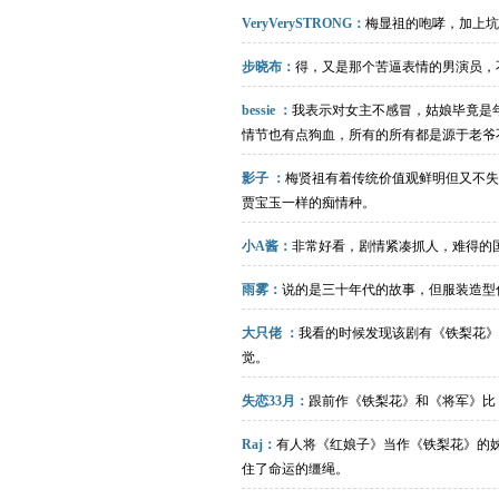
VeryVerySTRONG：
梅显祖的咆哮，加上坑
步晓布：
得，又是那个苦逼表情的男演员，
bessie ：
我表示对女主不感冒，姑娘毕竟是年
情节也有点狗血，所有的所有都是源于老爷
影子 ：
梅贤祖有着传统价值观鲜明但又不失
贾宝玉一样的痴情种。
小A酱：
非常好看，剧情紧凑抓人，难得的
雨雾：
说的是三十年代的故事，但服装造型
大只佬 ：
我看的时候发现该剧有《铁梨花》
觉。
失恋33月：
跟前作《铁梨花》和《将军》比
Raj：
有人将《红娘子》当作《铁梨花》的
住了命运的缰绳。