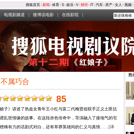
搜狐首页
-
新闻
-
体育
-
S
-
娱乐
-
V
-
财经
-
IT
-
汽车
-
房产
-
女人
-
视频
-
|
电视剧频道
|
微博说电影
|
在线影院
|
热
 不属巧合
85
娘子》讲述了热血女青年王小红与富二代梅贤祖联手正义土匪抗
谱乱世情缘的故事。在这段赤色传奇中，导演融入了接地气的宅
铿锵有力的话剧式对白，还有草莽英雄间的仁义与真情……
[详