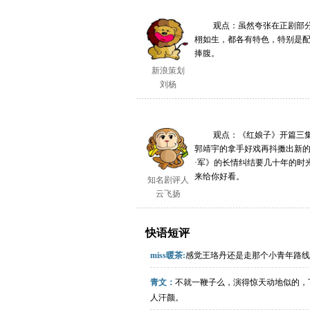
观点：虽然夸张在正剧部分难
栩如生，都各有特色，特别是
捧腹。
新浪策划
刘杨
观点：《红娘子》开篇三集，
郭靖宇的拿手好戏再抖擞出新
·军》的长情纠结要几十年的时
来给你好看。
知名剧评人
云飞扬
快语短评
miss暖茶:
感觉王珞丹还是走那个小青年路线
青文：
不就一鞭子么，演得惊天动地似的，
人汗颜。