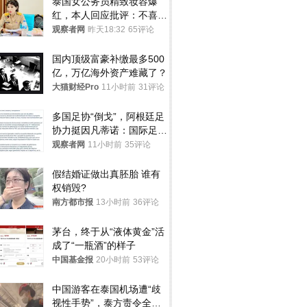
泰国女公务员精致妆容爆
红，本人回应批评：不喜欢
就别看
观察者网
昨天18:32
65评论
国内顶级富豪补缴最多500
亿，万亿海外资产难藏了？
大猫财经Pro
11小时前
31评论
多国足协“倒戈”，阿根廷足
协力挺因凡蒂诺：国际足联
今后应继续在其领导下前行
观察者网
11小时前
35评论
假结婚证做出真胚胎 谁有
权销毁?
南方都市报
13小时前
36评论
茅台，终于从“液体黄金”活
成了“一瓶酒”的样子
中国基金报
20小时前
53评论
中国游客在泰国机场遭“歧
视性手势”，泰方责令全面