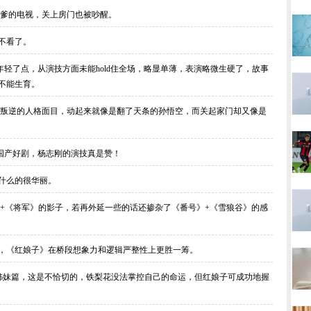
爹的电视，关上房门也被吵醒。
不看了。
轻了点，从演技方面未能hold住全场，略显单薄，表演略微生硬了，故事
不能生育。
叛逆的人格面目，动起来就像是翻了天条的孙悟空，而关起家门却又像是
国产好剧，杨志刚的演技真是赞！
什么的很华丽。
+《将军》的影子，若再外延一些的话还掺杂了《番号》+《雪狼谷》的感
，《红娘子》在桥段想象力和逻辑严整性上更胜一筹。
姊妹篇，这是不恰切的，铁梨花没法掌控自己的命运，但红娘子可成功地握