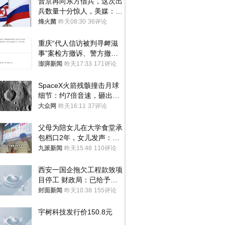
普京再向东方借兵，这次出
兵数量十分惊人，美媒：俄
朝要动真格？
烽火菌
昨天08:30
36评论
重庆“代人信访被判寻衅滋
事”案检方撤诉、警方撤
案，两被告人获国赔
澎湃新闻
昨天17:33
171评论
SpaceX火箭残骸撞击月球
细节：约7倍音速，砸出直
径约30米撞击坑
大众网
昨天16:11
37评论
父母为陪女儿在大学食堂承
包档口2年，女儿发声：初
衷是为了陪伴，毕业后将不
九派新闻
昨天15:48
110评论
再营业
西安一国企拖欠工程款致项
目停工 财政局：已给予处
分，正督促整改
封面新闻
昨天10:38
155评论
宇树科技发行价150.8元