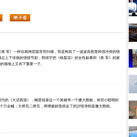
·军》一样在精神层面苦苦纠缠，而是构筑了一波波高密度和强冲突的情
沸点上下徘徊的强情节剧，郭靖宇把《铁梨花》的女性叙事和《将·军》的家
剧的领地上又布下重要一子。
的《大话西游》，梅贤祖身边一个舅姥爷一个傻大憨粗，有些小聪明的
那个只会喊：大师兄二师兄，师傅被妖怪抓走了的沙悟净则是傻大憨粗。