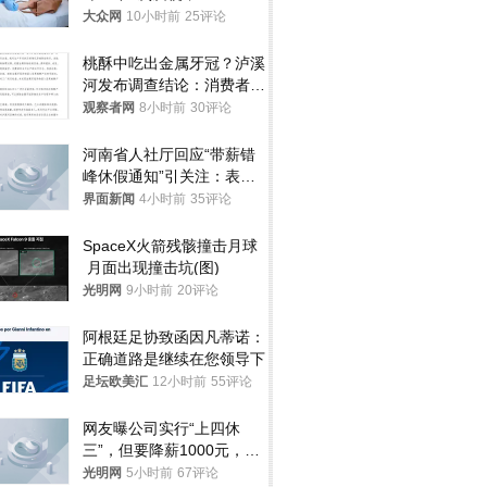
样睡觉更伤身
大众网
10小时前
25评论
桃酥中吃出金属牙冠？泸溪
河发布调查结论：消费者已
澄清，所发视频情况不属实
观察者网
8小时前
30评论
河南省人社厅回应“带薪错
峰休假通知”引关注：表述
不够准确，待修改后印发
界面新闻
4小时前
35评论
SpaceX火箭残骸撞击月球
 月面出现撞击坑(图)
光明网
9小时前
20评论
阿根廷足协致函因凡蒂诺：
正确道路是继续在您领导下
足坛欧美汇
12小时前
55评论
网友曝公司实行“上四休
三”，但要降薪1000元，不
接受只能辞职
光明网
5小时前
67评论