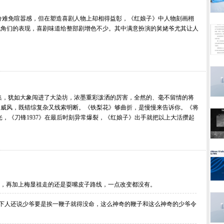
免喧嚣感，但在塑造喜剧人物上却相得益彰，《红娘子》中人物刻画栩
配角们的表现，喜剧味道给整部剧增色不少。其中满意扮演的舅姥爷尤其让人
犹如大象闯进了大染坊，浓墨重彩泼洒的厉害，全然的、毫不留情的将
的威风，既错综复杂又线索明断。《铁梨花》够曲折，是慢慢来告诉你。《将
光，《刀锋1937》在最后时刻异常爆裂，《红娘子》出手就把以上大活攒起
，再加上梅显祖走的还是耍嘴皮子路线，一点改变都没有。
下人还说少爷要是挨一鞭子就得没命，这么神奇的鞭子和这么神奇的少爷令