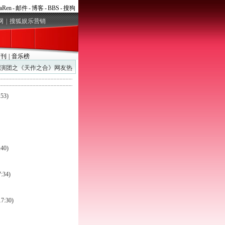
aRen
-
邮件
-
博客
-
BBS
-
搜狗
网
|
搜狐娱乐营销
月刊
|
音乐榜
演团之《天作之合》网友热
:53)
:40)
7:34)
17:30)