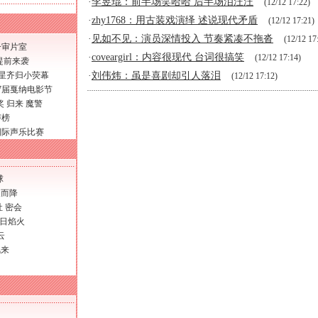
·
李昱琨：前半场笑哈哈 后半场泪汪汪
(12/12 17:22)
·
zhy1768：用古装戏演绎 述说现代矛盾
(12/12 17:21)
·
见如不见：演员深情投入 节奏紧凑不拖沓
(12/12 17
一审片室
·
coveargirl：内容很现代 台词很搞笑
(12/12 17:14)
提前来袭
巨星齐归小荧幕
·
刘伟炜：虽是喜剧却引人落泪
(12/12 17:12)
7届戛纳电影节
奖
归来
魔警
声榜
尼国际声乐比赛
球
天而降
社
密会
日焰火
云
风来