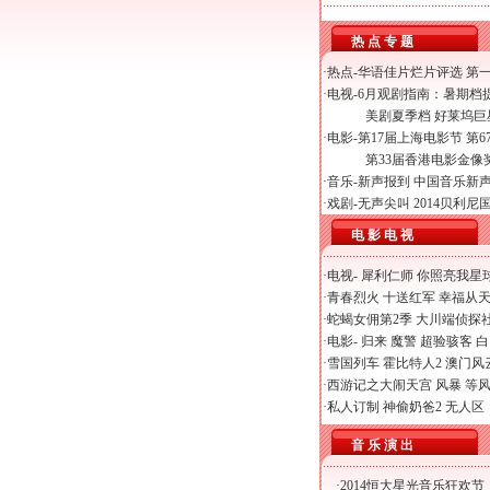
热 点 专 题
·热点-
华语佳片烂片评选
第
·电视-
6月观剧指南：暑期档
美剧夏季档 好莱坞
·电影-
第17届上海电影节
第6
第33届香港电影金像
·音乐-
新声报到
中国音乐新
·戏剧-
无声尖叫
2014贝利
电 影 电 视
·电视-
犀利仁师
你照亮我星
·
青春烈火
十送红军
幸福从
·
蛇蝎女佣第2季
大川端侦探
·电影-
归来
魔警
超验骇客
白
·
雪国列车
霍比特人2
澳门风
·
西游记之大闹天宫
风暴
等
·
私人订制
神偷奶爸2
无人区
音 乐 演 出
·
2014恒大星光音乐狂欢节