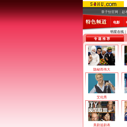
章子怡官网
|
赵
电影
明星在线
|
专 题 推 荐
隐秘而伟大
艾伦秀
美剧追剧表