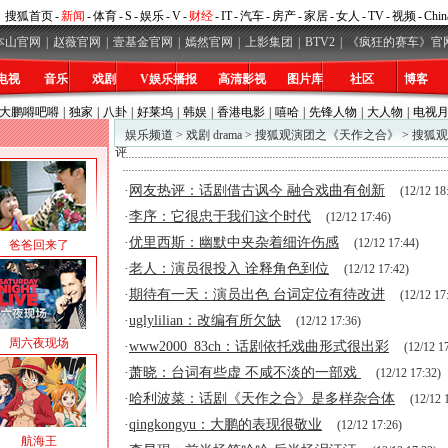
搜狐首页
-
新闻
-
体育
-
S
-
娱乐
-
V
-
财经
-
IT
-
汽车
-
房产
-
家居
-
女人
-
TV
-
视频
-
Chin
本山官网
|
赵薇官网
|
壹基金官网
|
嫣然官网
|
上影集团
|
BTV2
|
《疯狂的赛车》官
电视
音乐
戏剧
V娱乐播报
高清影视
图片库
社区
博客
大鹏嘚吧嘚
|
独家
|
八卦
|
好莱坞
|
韩娱
|
香港电影
|
嘻哈
|
先锋人物
|
大人物
|
电视
娱乐频道
>
戏剧 drama
>
搜狐观演团之《天作之合》
>
搜狐观
评
·
网友热评：话剧借古讽今 融合戏曲有创新
(12/12 18
·
李序：它很忠于我们这个时代
(12/12 17:46)
·
优里西斯：幽默中夹杂着细许伤感
(12/12 17:44)
爸爸回来了
·
老人：演员很投入 诠释角色到位
(12/12 17:42)
·
期待有一天：演员出色 台词定位有待改进
(12/12 17
·
uglylilian：改编有所欠缺
(12/12 17:36)
周六夜现场
·
www2000_83ch：话剧依托戏曲形式很出彩
(12/12 1
·
萧晓：台词有些虚 不咸不淡的一部戏
(12/12 17:32)
·
哈利波菜：话剧《天作之合》是多样杂合体
(12/12 
·
qingkongyu：大鹏的表现很敬业
(12/12 17:26)
航海王