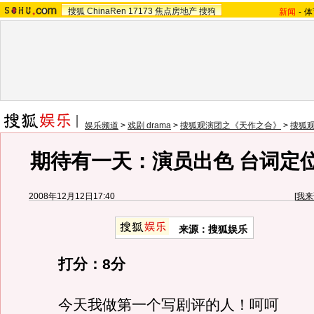
搜狐
ChinaRen
17173
焦点房地产
搜狗
新闻
-
体
娱乐频道
>
戏剧 drama
>
搜狐观演团之《天作之合》
>
搜狐
期待有一天：演员出色 台词定
2008年12月12日17:40
[
我来
来源：搜狐娱乐
打分：8分
今天我做第一个写剧评的人！呵呵