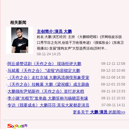
相关新闻
主创简介:演员 大鹏
姓名:大鹏 演艺经历: 主持 《大鹏嘚吧嘚》(开网络娱乐脱
口秀节目之先河,创造千万收视奇迹) 《搜狐歌会》(东南卫
视播出) 首届"搜狗女声"大型选秀活动(历时半...
08-11-24 14:25
·
阿丘盛赞话剧《天作之合》 现场拒评大鹏
08-12-11 12:08
·
马斌看《天作之合》 "读报"内容锁定大鹏
08-12-10 10:46
·
《天作之合》走红京城 大鹏风流倜傥形象受宠
08-12-08 14:30
·
《天作之合》拉帷幕 大鹏《梁祝蝶》成主题曲
08-12-01 15:58
·
大鹏领衔尹韬新作《天作之合》首打岁末档
08-11-18 13:33
·
李小璐"光棍节"发单曲 大鹏笑称与杨晓芸有缘
08-11-12 10:33
·
专访《我要成名》大鹏莎莎:其实大家都是演员
07-09-11 14:11
更多关于
大鹏 演员
的新闻>>