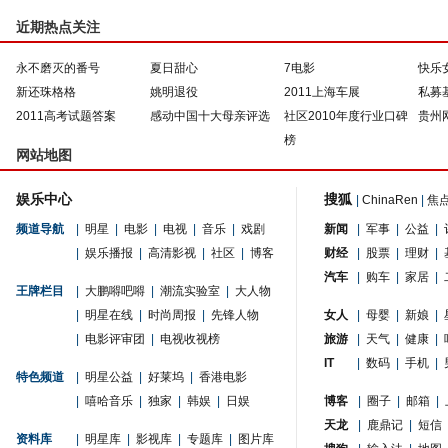
近期热点关注
永不磨灭的番号
夏日甜心
7电影
快乐
新还珠格格
姚明退役
2011上海车展
私募
2011高考试题答案
感动中国十大母亲评选
社区2010年度行业口碑
贵州
榜
网站地图
娱乐中心
搜狐
|
ChinaRen
|
焦
频道导航
|
明星
|
电影
|
电视
|
音乐
|
戏剧
新闻
|
军事
|
公益
|
|
娱乐播报
|
高清影视
|
社区
|
博客
财经
|
股票
|
理财
|
汽车
|
购车
|
家居
|
王牌栏目
|
大鹏嘚吧嘚
|
潮流实验室
|
大人物
|
明星在线
|
时尚周报
|
先锋人物
女人
|
母婴
|
新娘
|
|
电影评审团
|
电视收视榜
旅游
|
天气
|
健康
|
IT
|
数码
|
手机
|
特色频道
|
明星公益
|
好莱坞
|
香港电影
|
嘻哈音乐
|
独家
|
韩娱
|
日娱
博客
|
圈子
|
邮箱
|
天龙
|
鹿鼎记
|
短信
资料库
|
明星库
|
影视库
|
专题库
|
图片库