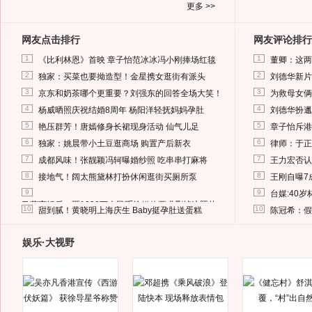
更多 >>
网友点击排行
网友评论排行
1
1
《比利林恩》首映 章子怡范冰冰冯小刚捧场红毯
董卿：这两
2
2
独家：买菜也要拗造型！金星携女逛街有派头
刘德华新片
3
3
京东和奶茶哪个更重要？刘强东的回答全场大笑！
为救母女俩
4
4
杨威晒照庆祝结婚8周年 杨阳洋轻抚妈妈孕肚
刘德华扮邋
5
5
艳压群芳！唐嫣修身长裙现身活动 仙气儿足
章子怡斥港
6
6
独家：姚晨带小土豆逛商场 购置产后新衣
律师：于正
7
7
成都风味！张靓颖冯轲曝婚纱照 吃串串打麻将
王力宏否认
8
8
接地气！阔太熊黛林打扮休闲逛街买厕所泵
王刚自曝7
9
9
台媒:40
马蓉离婚后，砸1000万人民币给媒体要求删掉这照片
10
10
甜到腻！黄晓明上海庆生 Baby挺孕肚送蛋糕
陈冠希：假
娱乐·大视野