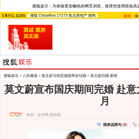
搜狐提示：为体验更加畅快的网页浏览，推荐您使用双核高
搜狐
ChinaRen
17173
焦点房地产
搜狗
新闻
-
体
搜狐娱乐
>
八卦频道
>
莫文蔚与初恋德国男友结婚
>
莫文蔚结婚 新闻
莫文蔚宣布国庆期间完婚 赴意
月
来源：
金羊网-新快报
我来说两句
(
0
)