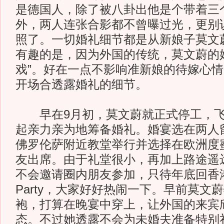
是德国人，除了被八卦出他是个带着三
外，两人连张合影都不曾曝过光，更别
照了。一切婚礼细节都是从新娘子莫文
有趣的是，因为外国的传统，莫文蔚的
戏”。好在一点不影响准新娘的待嫁心
开场合透露婚礼的细节。
早在9月初，莫文蔚就正式停工，飞
起亲力亲为地筹备婚礼。婚宴选在两人
佛罗伦萨附近教堂举行并选择在欧洲度
友出席。由于礼堂很小，再加上路途遥
不会邀请圈内朋友参加，只待年底回香
Party，大家好好热闹一下。早前莫文
袍，打算在晚宴中穿上，让外国的来宾
态。不过她透露不会为未婚夫准备特别