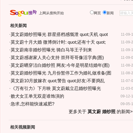
上网从搜狗开始
网页
新闻
相关新闻
·
莫文蔚婚纱照曝光 群星搭档感慨泄 quot;天机 quot
11-09-
·
莫文蔚十月大婚 微博倒计时: quot;还有十天 quot;
11-09-
·
莫文蔚南非婚纱照曝光 骑白马等王子到来
11-09-
·
莫文蔚感谢家人关心支持 崇拜哥哥像活字典(图)
11-09-
·
莫文蔚晒穿洁白婚纱照 网友:今年是明星结婚年(图)
11-08-
·
莫文蔚婚纱照曝光 九月份暂停工作为婚礼做准备(图
11-08-
·
莫文蔚10月披嫁衣 quot;警告 quot;好友:不要捣乱
11-07-
·
《万有引力》下月映 莫文蔚戴立忍婚纱照曝光
11-03-
·
败犬女王单无双是谁饰演的
09-12-
·
急求,怎样能快速减肥?
09-05-
更多关于
莫文蔚 婚纱照
的新闻>
相关视频新闻