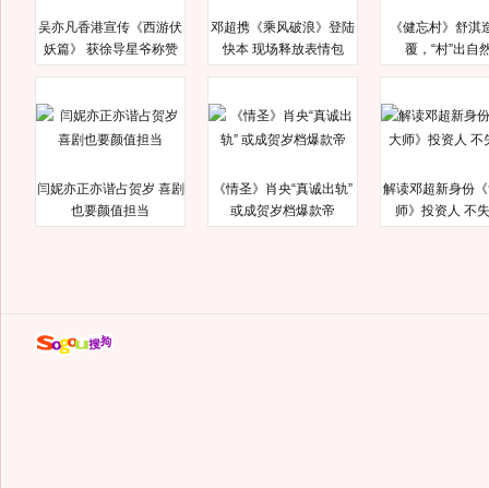
吴亦凡香港宣传《西游伏
邓超携《乘风破浪》登陆
《健忘村》舒淇
妖篇》 获徐导星爷称赞
快本 现场释放表情包
覆，“村”出自
闫妮亦正亦谐占贺岁 喜剧
《情圣》肖央“真诚出轨”
解读邓超新身份《
也要颜值担当
或成贺岁档爆款帝
师》投资人 不