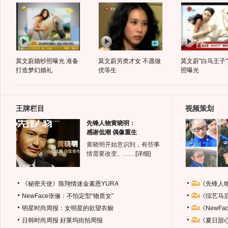
莫文蔚婚纱照曝光 准备
莫文蔚另类才女 不愿做
莫文蔚"白马王子
打造梦幻婚礼
优等生
照曝光
王牌栏目
视频策划
先锋人物黄晓明：
感谢低潮 偶像重生
黄晓明开始意识到，有些事
情需要改变。……
[详细]
《秘密天使》陈翔情迷金素恩YURA
《先锋人
NewFace张俪：不怕定型“物质女”
《综艺马
明星时尚周报：女明星的欲望衣橱
《NewF
日韩时尚周报
好莱坞街拍周报
《夏日甜