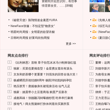
黄晓明开始意识到，有些事
情需要改变。……
[详细]
《秘密天使》陈翔情迷金素恩YURA
《先锋人
NewFace张俪：不怕定型“物质女”
《综艺马
明星时尚周报：女明星的欲望衣橱
《NewF
日韩时尚周报
好莱坞街拍周报
《夏日甜
更多 >>
网友点击排行
网友评论排行
1
1
《比利林恩》首映 章子怡范冰冰冯小刚捧场红毯
董卿：这两
2
2
独家：买菜也要拗造型！金星携女逛街有派头
刘德华新片
3
3
京东和奶茶哪个更重要？刘强东的回答全场大笑！
为救母女俩
4
4
杨威晒照庆祝结婚8周年 杨阳洋轻抚妈妈孕肚
刘德华扮邋
5
5
艳压群芳！唐嫣修身长裙现身活动 仙气儿足
章子怡斥港
6
6
独家：姚晨带小土豆逛商场 购置产后新衣
律师：于正
7
7
成都风味！张靓颖冯轲曝婚纱照 吃串串打麻将
王力宏否认
8
8
接地气！阔太熊黛林打扮休闲逛街买厕所泵
王刚自曝7
9
9
台媒:40