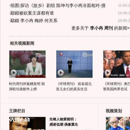
·
组图:探访《故乡》剧组 陈坤与李小冉冷面相对-搜
11-02-
·
鄢颇被砍案主谋都有谁
10-06-
·
鄢颇 李小冉 梅婷 何关系
10-06-
更多关于
李小冉 周刊
的新闻>
相关视频新闻
时代周刊评最糟发明 洞
《环球周刊》 前各国元
《环球周刊》奥
洞鞋垃圾邮件上榜
首儿女们的真实生活
塑美国跨界尝试
王牌栏目
视频策划
先锋人物黄晓明：
感谢低潮 偶像重生