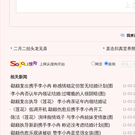
我来
二月二抬头龙见喜
直击归真堂养
上网从搜狗开始
网页
新闻
相关新闻
·
鄢颇复出携手李小冉 称感情稳定但暂无结婚计划(图
11-03-
·
李小冉否认年内领证结婚:过嘴瘾的人很阴暗(图)
11-03-
·
鄢颇复出执导《莲花》 李小冉亲证年内领结婚证
11-03-
·
《莲花》低调开机 鄢颇伤愈后携手李小冉开工
11-03-
·
陈洁《莲花》演绎痴情戏子 与李小冉姐妹变情敌(图
11-03-
·
鄢颇执导新剧携手李小冉 称还没考虑结婚计划(图)
11-02-
·
鄢颇伤愈乐观谈被砍 赞李小冉是坚强女孩(图)
11-02-