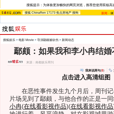
搜狐提示：为体验更加畅快的网页浏览，推荐您使用双核高
搜狐
ChinaRen
17173
焦点房地产
搜狗
新闻
-
体
搜狐娱乐
>
电影 Movie
>
导演鄢颇被砍伤
>
新闻动态
鄢颇：如果我和李小冉结婚不
来源：
南都娱乐周刊
我来说两句
(
0
)
点击进入高清组图
在恶性事件发生九个月后，周刊记
片场见到了鄢颇，与他合作的正是一同
小冉
(
在线看影视作品
)
(
在线看影视作品