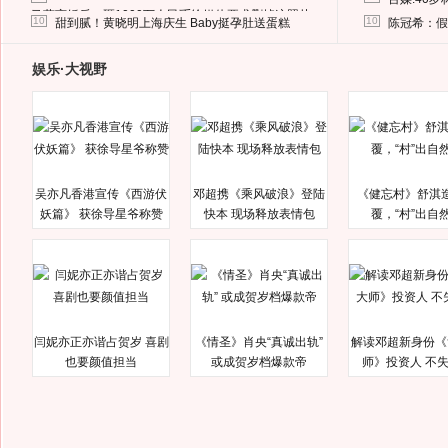
马蓉离婚后，砸1000万人民币给媒体要求删掉这照片
10
10
甜到腻！黄晓明上海庆生 Baby挺孕肚送蛋糕
陈冠希：假
娱乐·大视野
吴亦凡香港宣传《西游伏
邓超携《乘风破浪》登陆
《健忘村》舒淇
妖篇》 获徐导星爷称赞
快本 现场释放表情包
覆，“村”出自
闫妮亦正亦谐占贺岁 喜剧
《情圣》肖央“真诚出轨”
解读邓超新身份《
也要颜值担当
或成贺岁档爆款帝
师》投资人 不