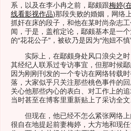
系，以及在李小冉之前，鄢颇跟
梅婷
(
线看影视作品
)
那段失败的婚姻，网络
抓奸在床的段子，和他在某时尚杂志工
闻，于是，盖棺定论，鄢颇基本是一个
的“花花公子”，被砍乃是因为“泡妞不慎
实际上，在鄢颇身处风口浪尖之时
其经纪人联系过专访事宜，但那时候鄢
因为刚刚刊发的一个专访在网络转载时
落，大家似乎只关注那些桃色事件的回
关心他那些内心的表白、对工作上的追
当时甚至在博客里重新贴上了采访全文
但现在，他已经不怎么紧张网络上
很自在地提起前妻梅婷，大方地和现任