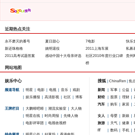
近期热点关注
永不磨灭的番号
夏日甜心
7电影
快乐
新还珠格格
姚明退役
2011上海车展
私募
2011高考试题答案
感动中国十大母亲评选
社区2010年度行业口碑
贵州
榜
网站地图
娱乐中心
搜狐
|
ChinaRen
|
焦
频道导航
|
明星
|
电影
|
电视
|
音乐
|
戏剧
新闻
|
军事
|
公益
|
|
娱乐播报
|
高清影视
|
社区
|
博客
财经
|
股票
|
理财
|
汽车
|
购车
|
家居
|
王牌栏目
|
大鹏嘚吧嘚
|
潮流实验室
|
大人物
|
明星在线
|
时尚周报
|
先锋人物
女人
|
母婴
|
新娘
|
|
电影评审团
|
电视收视榜
旅游
|
天气
|
健康
|
IT
|
数码
|
手机
|
特色频道
|
明星公益
|
好莱坞
|
香港电影