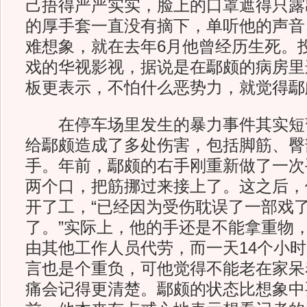
己捂得严严实实，脸上的口罩遮得只露
的厚手套一直没有摘下，单听他的声音
难想象，就在去年6月他曾经历生死。
戏的华视影视，据说是在鄢颇的病房里
板更表示，不怕什么恶势力，就觉得鄢
在停车场里发生的暴力事件其实短
给鄢颇造成了多处伤害，包括脚筋、臀
手。年前，鄢颇的右手刚重新做了一次
两个口，把筋挪过来接上了。这之后，
开了工，“已经因为受伤耽误了一部戏
了。”实际上，他的手还是不能拿重物
由其他工作人员代劳，而一天14个小
言也是个重负，可他觉得不能老在家呆
痛会记得更清楚。鄢颇的状态比想象中