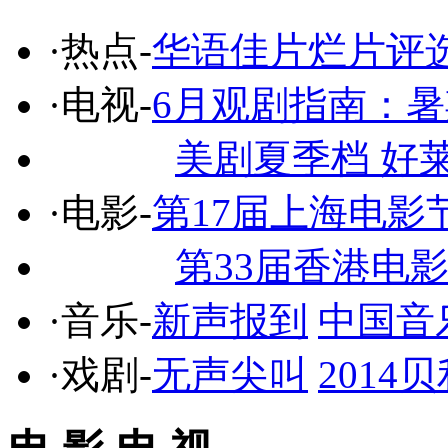
·热点-
华语佳片烂片评
·电视-
6月观剧指南：
美剧夏季档 好
·电影-
第17届上海电影
第33届香港电
·音乐-
新声报到
中国音
·戏剧-
无声尖叫
201