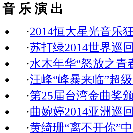
音 乐 演 出
·
2014恒大星光音乐
·
苏打绿2014世界巡
·
水木年华“怒放之青
·
汪峰“峰暴来临”超
·
第25届台湾金曲奖
·
曲婉婷2014亚洲巡
·
黄绮珊“离不开你”