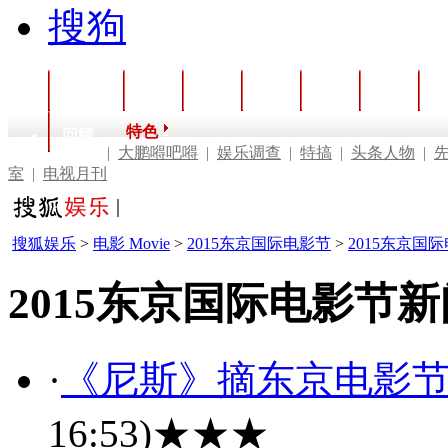
搜狗
首页
电影
电视
音乐
戏剧
视频
综
特色
回顾
|
大鹏嘚吧嘚
|
娱乐调查
|
特搞
|
头条人物
|
室
|
电视月刊
搜狐娱乐
>
电影 Movie
>
2015东京国际电影节
>
2015东京国
2015东京国际电影节新
·
《尼斯》摘东京电影节
16:53)
★★★