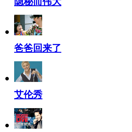
隐秘而伟大
爸爸回来了
艾伦秀