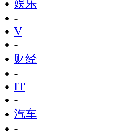
娱乐
-
V
-
财经
-
IT
-
汽车
-