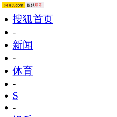
搜狐首页
-
新闻
-
体育
-
S
-