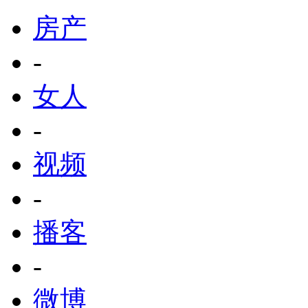
房产
-
女人
-
视频
-
播客
-
微博