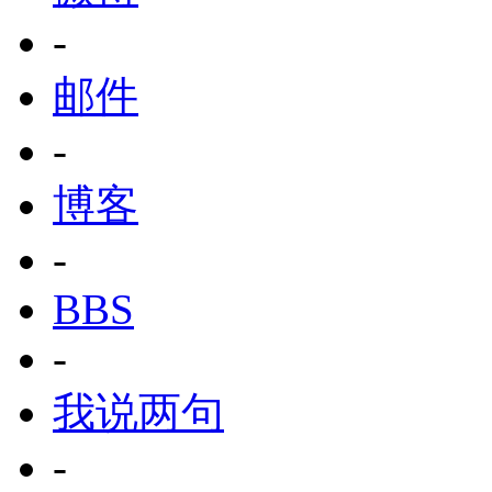
-
邮件
-
博客
-
BBS
-
我说两句
-