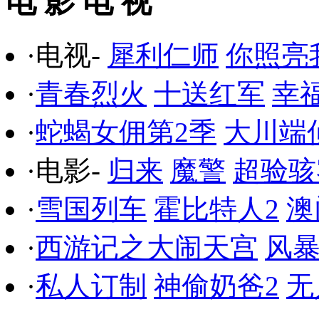
电 影 电 视
·电视-
犀利仁师
你照亮
·
青春烈火
十送红军
幸
·
蛇蝎女佣第2季
大川端
·电影-
归来
魔警
超验骇
·
雪国列车
霍比特人2
澳
·
西游记之大闹天宫
风
·
私人订制
神偷奶爸2
无