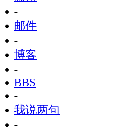
-
邮件
-
博客
-
BBS
-
我说两句
-