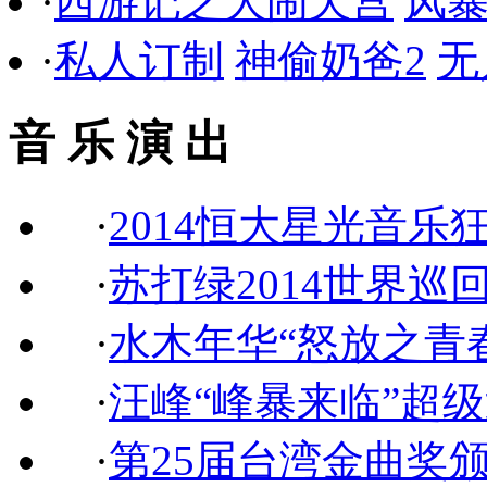
·
西游记之大闹天宫
风
·
私人订制
神偷奶爸2
无
音 乐 演 出
·
2014恒大星光音乐
·
苏打绿2014世界巡
·
水木年华“怒放之青
·
汪峰“峰暴来临”超
·
第25届台湾金曲奖