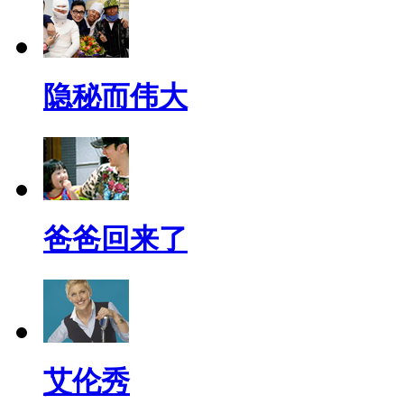
隐秘而伟大
爸爸回来了
艾伦秀