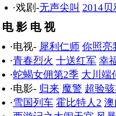
·戏剧-
无声尖叫
201
电 影 电 视
·电视-
犀利仁师
你照亮
·
青春烈火
十送红军
幸
·
蛇蝎女佣第2季
大川端
·电影-
归来
魔警
超验骇
·
雪国列车
霍比特人2
澳