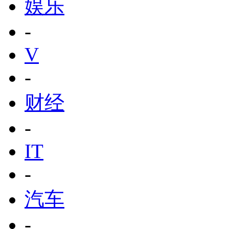
娱乐
-
V
-
财经
-
IT
-
汽车
-