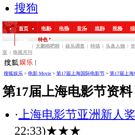
搜狗
首页
电影
电视
音乐
戏剧
视频
综
特色
回顾
|
大鹏嘚吧嘚
|
娱乐调查
|
特搞
|
头条人物
|
室
|
电视月刊
搜狐娱乐
>
电影 Movie
>
第17届上海国际电影节
>
第17届上
第17届上海电影节资料
·
上海电影节亚洲新人
22:33)
★★★