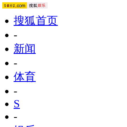
搜狐首页
-
新闻
-
体育
-
S
-