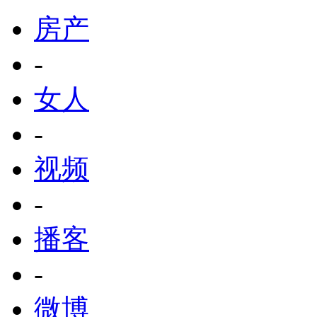
房产
-
女人
-
视频
-
播客
-
微博