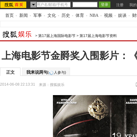
注册
我的
首页
-
新闻
-
军事
-
文化
-
历史
-
体育
-
NBA
-
视频
-
娱谈
-
财
>
第17届上海国际电影节
>
第17届上海电影节资料
上海电影节金爵奖入围影片：
正文
我来说两句
(
人参与)
2014-06-08 22:13:31
来源：
搜狐娱乐