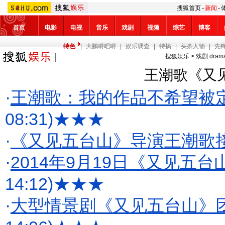
搜狐首页
-
新闻
-
首页
电影
电视
音乐
戏剧
视频
综艺
博客
特色
|
大鹏嘚吧嘚
|
娱乐调查
|
特搞
|
头条人物
|
先
搜狐娱乐
>
戏剧 dram
王潮歌《又
·
王潮歌：我的作品不希望被定
08:31)
★★★
·
《又见五台山》导演王潮歌
·
2014年9月19日《又见五
14:12)
★★★
·
大型情景剧《又见五台山》