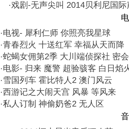
·戏剧-
无声尖叫
2014贝利尼国
电
·电视-
犀利仁师
你照亮我星球
·
青春烈火
十送红军
幸福从天而降
·
蛇蝎女佣第2季
大川端侦探社
密会
·电影-
归来
魔警
超验骇客
白日焰
·
雪国列车
霍比特人2
澳门风云
·
西游记之大闹天宫
风暴
等风来
·
私人订制
神偷奶爸2
无人区
音