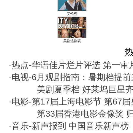
艾伦秀
美剧追剧表
热
·热点-
华语佳片烂片评选
第一审
·电视-
6月观剧指南：暑期档提前
美剧夏季档 好莱坞巨星
·电影-
第17届上海电影节
第67
第33届香港电影金像奖
·音乐-
新声报到
中国音乐新声榜