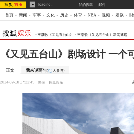
loading...
我的搜狐
邮件
首页
-
新闻
-
军事
-
文化
-
历史
-
体育
-
NBA
-
视频
-
娱谈
-
财
>
王潮歌《又见五台山》
>
王潮歌《又见五台山》新闻速递
《又见五台山》剧场设计 一个
正文
我来说两句
(
人参与)
2014-09-18 17:22:45
来源：
搜狐娱乐