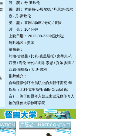
导 演：
丹-斯坎伦
般
编 剧：
罗伯特-L-贝尔德 / 丹尼尔-吉尔
首
森 / 丹-斯坎伦
类 型：
喜剧 / 动画 / 奇幻 / 冒险
片 长：
104分钟
上映日期：
2013-08-23(中国大陆)
制片地区：
美国
演员表：
约翰-古德曼 / 比利-克里斯托 / 史蒂夫-布
西密 / 海伦-米伦 / 彼得-索恩 / 乔尔-默里 /
西恩-海耶斯 / 大卫-弗利
影片简介：
限
自幼憧憬惊吓专员职业的大眼仔麦克-华
斯基（比利-克里斯托 Billy Crystal 配
音），终于如愿考入曾走出过无数传奇人
物的怪兽大学惊吓学院……
>>更多