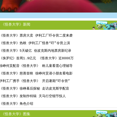
《怪兽大学》新闻
>>
更
《怪兽大学》票房大卖 伊利工厂吓令营二度来袭
《怪兽大学》热映 伊利工厂怪兽“吓”令营上演
《怪兽大学》5天破亿 创皮克斯内地票房新纪录
《侏罗纪》首周1.9亿元 《怪兽大学》近8000万
徐峥何炅配音《怪兽大学》 称儿童看需心理辅导
《怪兽大学》慈善首映 徐峥何炅请小朋友看电影
伊利工厂携手《怪兽大学》 开启暑期“吓令营”
《怪兽大学》徐峥幕后探秘 走访皮克斯学配音
《怪兽大学》发制作特辑 天马行空细节惊人
《怪兽大学》角色介绍
《怪兽大学》图集
>>
更