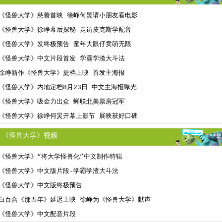
《怪兽大学》慈善首映 徐峥何炅请小朋友看电影
《怪兽大学》徐峥幕后探秘 走访皮克斯学配音
《怪兽大学》发终极预告 童年大眼仔卖萌无限
《怪兽大学》中文片段首发 学霸学渣大斗法
徐峥新作《怪兽大学》提档上映 首发主海报
《怪兽大学》内地定档8月23日 中文主海报曝光
《怪兽大学》吸金力出众 蝉联北美票房冠军
《怪兽大学》徐峥何炅开幕上影节 展映获好口碑
《怪兽大学》视频
>>
更
《怪兽大学》“将大学怪兽化”中文制作特辑
《怪兽大学》中文版片段-学霸学渣大斗法
《怪兽大学》中文版终极预告
白百合《那五年》延迟上映 徐峥为《怪兽大学》献声
《怪兽大学》中文配音片段