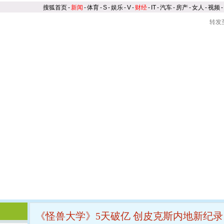
搜狐首页
-
新闻
-
体育
-
S
-
娱乐
-
V
-
财经
-
IT
-
汽车
-
房产
-
女人
-
视频
-
转发
电影频道
|
新闻报道
|
精美图集
|
片花集锦
|
网友留言
《怪兽大学》5天破亿 创皮克斯内地新纪录