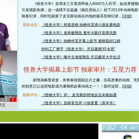
《怪兽大学》首周末三天票房即收入8000万人民币，如业界预期
引发观影热潮；这一成绩不仅超越《疯狂原始人》创下2013年动画电影
映新纪录，同时也刷新了皮克斯动画在内地的最高首映纪录…[
详细
]
最新动态：
《怪兽大学》慈善首映 徐峥何炅请小朋友看电影
《怪兽大学》发终极预告 童年大眼仔卖萌无限
《怪兽大学》徐峥何炅开幕上影节 展映获好口碑
伊利工厂携手《怪兽大学》 开启暑期“吓令营”
《怪兽大学》曝中文海报预告 开启爆笑大学生活
怪兽大学揭幕上影节 独家审片：五星力荐
剧情虽略显老套，有青春校园励志片之嫌，但高质量的动画、无
的创意已让这部电影成为暑期档必看动画之一！！面对这部…[
详细
]
独家评论：
《怪物大学》评： 皮克斯的绝地反击未能如愿
3
4
5
《怪兽大学》首映零负评 小孩更爱《喜羊羊》
理辅导