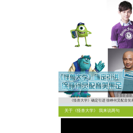
1
2
徐峥何炅配音《怪兽大学》 称儿童看需心
关于《怪兽大学》 我来说两句