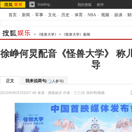
loading...
我的搜狐
邮件
首页
-
新闻
-
军事
-
文化
-
历史
-
体育
-
NBA
-
视频
-
娱谈
-
财
>
《怪兽大学》
>
《怪兽大学》新闻
徐峥何炅配音《怪兽大学》 称
导
正文
我来说两句
(
人参与)
2013年08月23日07:48
来源：
搜狐娱乐
作者：三三/文 张科明/视频