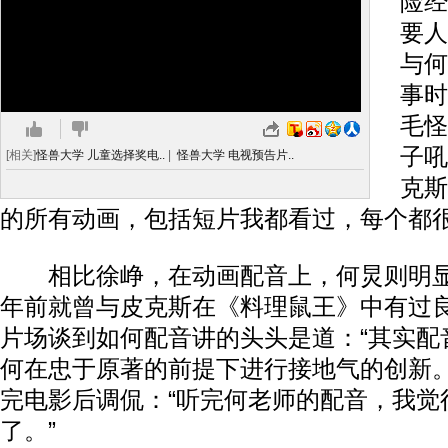
险经
要人
与何
事时
毛怪
子吼
[相关]
怪兽大学 儿童选择奖电..
|
怪兽大学 电视预告片..
克斯
的所有动画，包括短片我都看过，每个都很
相比徐峥，在动画配音上，何炅则明显
年前就曾与皮克斯在《料理鼠王》中有过
片场谈到如何配音讲的头头是道：“其实配
何在忠于原著的前提下进行接地气的创新。
完电影后调侃：“听完何老师的配音，我觉
了。”