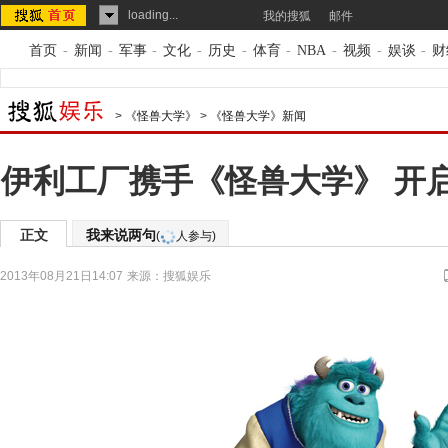
loading...
我的搜狐
邮件
首页
-
新闻
-
军事
-
文化
-
历史
-
体育
-
NBA
-
视频
-
娱谈
-
财
>
《怪兽大学》
>
《怪兽大学》新闻
伊利工厂携手《怪兽大学》 开启
正文
我来说两句
(
人参与)
2013年08月21日14:07
来源：
搜狐娱乐