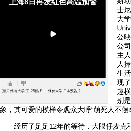
斯动
上海8日再发红色高温预警
士尼
大学》
Uni
公映
公司
主人
人捧
生活
现了
趣横
[相关]
怪兽大学 正式预告片..
|
怪兽大学 日本预告片..
别是
象，其可爱的模样令观众大呼“萌死人不偿
经历了足足12年的等待，大眼仔麦克