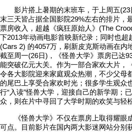
影片搭上暑期的末班车，于上周五(23日
末三天皆占据全国影院29%左右的排片，最
票房收入，超越《疯狂原始人》(The Crood
下2013年动画电影首映新纪录；同时也超
(Cars 2) 的4057万，刷新皮克斯动画
截至周一(26日)，《怪兽大学》票房已达93
能突破亿元大关。作为一部合家欢大片，
令各大影院迎来家庭观众热潮，不少父母
的尾巴上享受合家欢时光；很多学生观众
行“入读”怪兽大学，迎接自己的新学期；
众，则在片中寻回了大学时期的欢笑与轻
《怪兽大学》不仅在票房上取得耀眼成
可点。目前影片在国内两大影迷网站分别获得