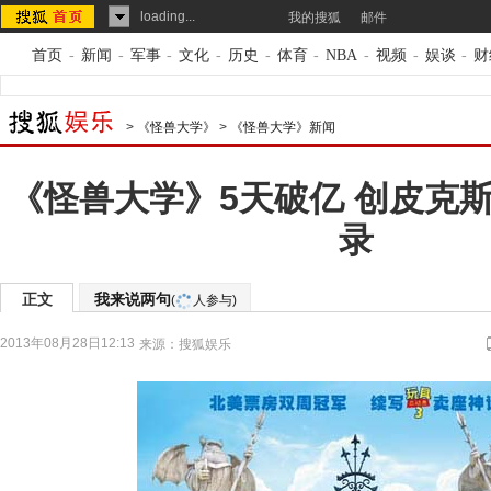
loading...
我的搜狐
邮件
首页
-
新闻
-
军事
-
文化
-
历史
-
体育
-
NBA
-
视频
-
娱谈
-
财
>
《怪兽大学》
>
《怪兽大学》新闻
《怪兽大学》5天破亿 创皮克
录
正文
我来说两句
(
人参与)
2013年08月28日12:13
来源：
搜狐娱乐