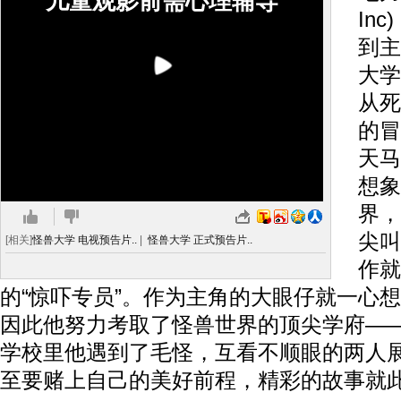
儿童观影前需心理辅导
In
到主
大学
从死
的冒
天马
想象
界，
尖叫
[相关]
怪兽大学 电视预告片..
|
怪兽大学 正式预告片..
作就
的“惊吓专员”。作为主角的大眼仔就一心
因此他努力考取了怪兽世界的顶尖学府—
学校里他遇到了毛怪，互看不顺眼的两人
至要赌上自己的美好前程，精彩的故事就