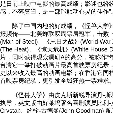
是日前上映中电影的最高成绩；影迷也纷纷
感，不落窠臼，是一部能触动心灵的佳作”
除了中国内地的好成绩，《怪兽大学》
报频传——北美蝉联双周票房冠军，击败
(Man of Steel)、《末日之战》(World 
(The Heat)、《惊天危机》(White House
片，同时获得观众调研A的高分，被称作“
台湾它一举打破动画片最高首映票房纪录
史以来收入最高的动画电影；在香港它同
首映票房纪录，更引发全城狂热一票难求
《怪兽大学》由皮克斯新锐导演丹-斯坎隆(Da
执导，英文版由好莱坞著名喜剧演员比利-克里斯
Crystal)、约翰-古德曼(John Goodma