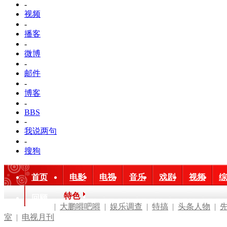
-
视频
-
播客
-
微博
-
邮件
-
博客
-
BBS
-
我说两句
-
搜狗
首页
电影
电视
音乐
戏剧
视频
综
特色
回顾
|
大鹏嘚吧嘚
|
娱乐调查
|
特搞
|
头条人物
|
室
|
电视月刊