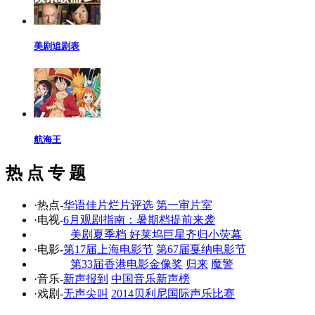
美剧追剧表
航海王
热 点 专 题
·热点-
华语佳片烂片评选
第一审片室
·电视-
6月观剧指南：暑期档提前来袭
美剧夏季档 好莱坞巨星齐归小荧幕
·电影-
第17届上海电影节
第67届戛纳电影节
第33届香港电影金像奖
归来
魔警
·音乐-
新声报到
中国音乐新声榜
·戏剧-
无声尖叫
2014贝利尼国际声乐比赛