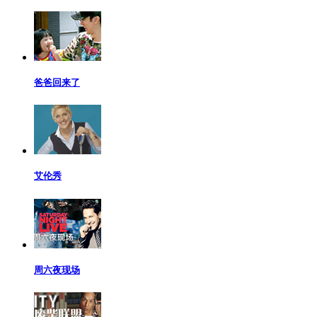
爸爸回来了
艾伦秀
周六夜现场