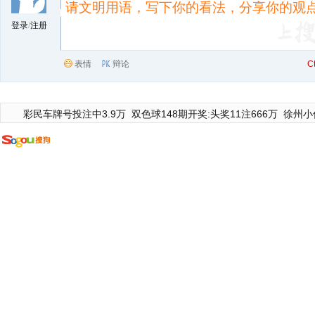
登录
/
注册
表情
辩论
C
彩民车牌号投注中3.9万
双色球148期开奖:头奖11注666万
徐州小