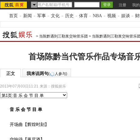
注册
我的
首页
-
新闻
-
军事
-
文化
-
历史
-
体育
-
NBA
-
视频
-
娱谈
-
财
>
当陈黔遇到三勒浆交响管乐团
>
当陈黔遇到三勒浆交响管乐
首场陈黔当代管乐作品专场音
正文
我来说两句
(
人参与)
2013年07月03日11:21
来源：
搜狐娱乐
音 乐 会 节 目 单
开场曲【辉煌时刻】
交响诗【更尽酒】