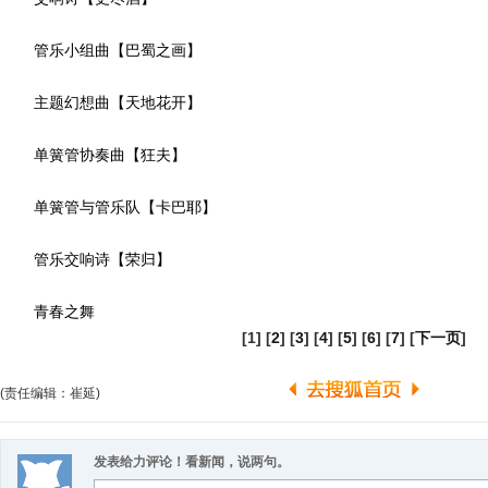
管乐小组曲【巴蜀之画】
主题幻想曲【天地花开】
单簧管协奏曲【狂夫】
单簧管与管乐队【卡巴耶】
管乐交响诗【荣归】
青春之舞
[1] [
2
] [
3
] [
4
] [
5
] [
6
] [
7
] [
下一页
]
(责任编辑：崔延)
发表给力评论！看新闻，说两句。