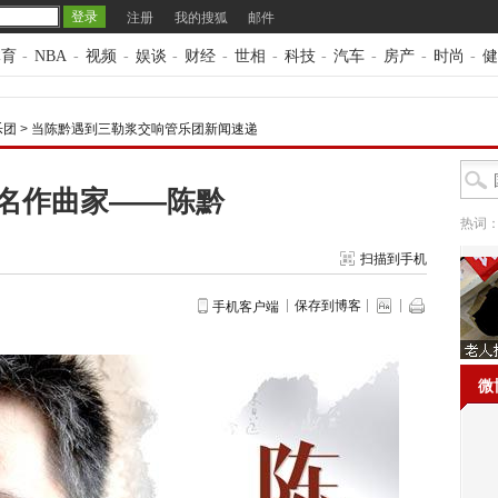
注册
我的搜狐
邮件
体育
-
NBA
-
视频
-
娱谈
-
财经
-
世相
-
科技
-
汽车
-
房产
-
时尚
-
健
乐团
>
当陈黔遇到三勒浆交响管乐团新闻速递
名作曲家——陈黔
热词
扫描到手机
保存到博客
手机客户端
微