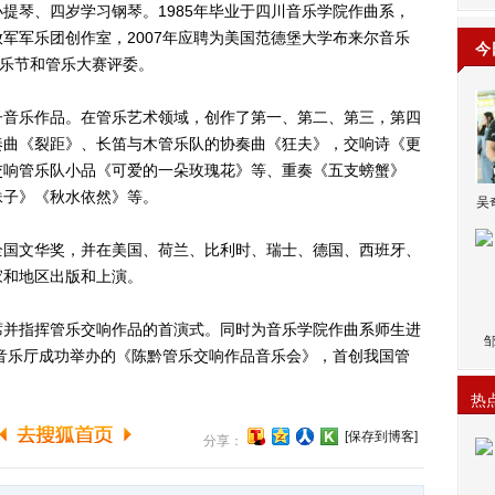
琴、四岁学习钢琴。1985年毕业于四川音乐学院作曲系，
军军乐团创作室，2007年应聘为美国范德堡大学布来尔音乐
今
际管乐节和管乐大赛评委。
音乐作品。在管乐艺术领域，创作了第一、第二、第三，第四
奏曲《裂距》、长笛与木管乐队的协奏曲《狂夫》，交响诗《更
交响管乐队小品《可爱的一朵玫瑰花》等、重奏《五支螃蟹》
妹子》《秋水依然》等。
吴
国文华奖，并在美国、荷兰、比利时、瑞士、德国、西班牙、
家和地区出版和上演。
并指挥管乐交响作品的首演式。同时为音乐学院作曲系师生进
京音乐厅成功举办的《陈黔管乐交响作品音乐会》，首创我国管
热
[保存到博客]
分享：