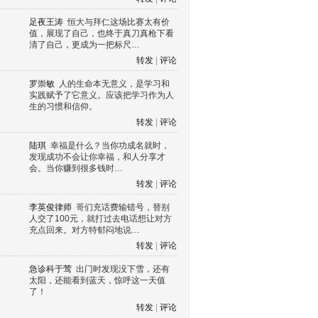
足夜王涛
恒大与拜仁这场比赛太有价
值，展现了自己，也终于真刀真枪下看
清了自己，更成为一把标尺…
转发
|
评论
罗崇敏
人的生命本无意义，是学习和
实践赋予了它意义。应该把学习作为人
生的习惯和信仰。
转发
|
评论
陆琪
幸福是什么？当你功成名就时，
发现成功不会让你幸福，和人分享才
会。当你赚到很多钱时…
转发
|
评论
李英俊律师
哥们充话费输错号，替别
人交了100元，就打过去电话想让对方
充点回来。对方特郁闷地说…
转发
|
评论
急诊科于莺
出门时发现没下雪，还有
太阳，还能看到蓝天，惊呼这一天值
了！
转发
|
评论