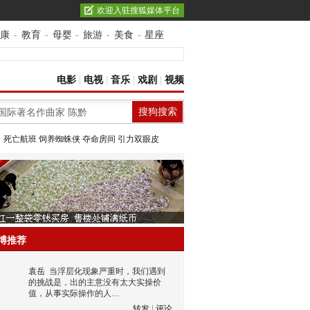
欢迎入驻搜狐媒体平台
康
-
教育
-
母婴
-
旅游
-
美食
-
星座
电影
|
电视
|
音乐
|
戏剧
|
视频
：
死亡航班
饲养蜘蛛侠
夺命房间
引力双眼皮
博推荐
袁岳
当浮层化现象严重时，我们遇到
的挑战是，出的主意没有太大实操价
值，从事实际操作的人…
转发
|
评论