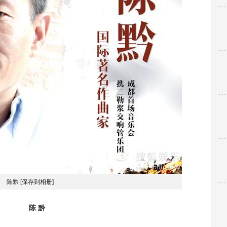
陈黔
[保存到相册]
陈 黔