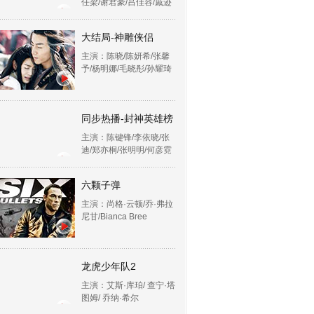
任梁/谢君豪/吕佳容/戚迹
大结局-神雕侠侣
主演：陈晓/陈妍希/张馨
予/杨明娜/毛晓彤/孙耀琦
同步热播-封神英雄榜
主演：陈键锋/李依晓/张
迪/郑亦桐/张明明/何彦霓
六颗子弹
主演：尚格·云顿/乔·弗拉
尼甘/Bianca Bree
龙虎少年队2
主演：艾斯·库珀/ 查宁·塔
图姆/ 乔纳·希尔