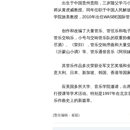
出生于中国贵州贵阳，三岁随父学习小提
师从黄虎威教授。同年任职于中国人民解放
学院旅美教授，2010年出任WASBE国
创作和改编了大量管乐、管弦乐和电子
管乐交响乐，小号与交响管乐队的双重协
尽酒》、《荣归》，管乐交响序曲和大量
《沂蒙山小调》等、管乐通俗音乐《阿坝
其管乐作品多次荣获全军文艺奖项和全
意大利、日本、新加坡、韩国、香港等国
应美国多所大学、音乐学院邀请，出席
行授课等学术活动。特别是1997年在北
乐作曲史上的新篇章。
(责任编辑：崔延)