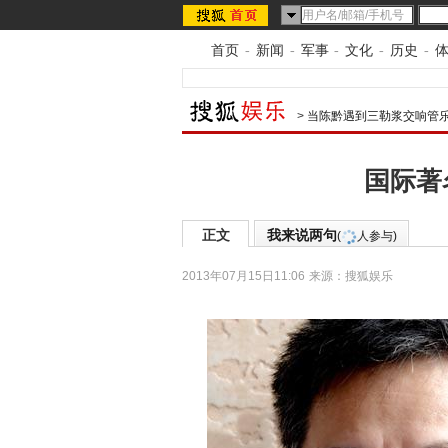
首页
-
新闻
-
军事
-
文化
-
历史
-
>
当陈黔遇到三勒浆交响管
国际著
正文
我来说两句
(
人参与)
2013年07月15日11:06
来源：
搜狐娱乐