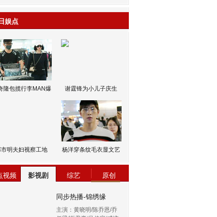
日娱点
奇隆包揽行李MAN爆
谢霆锋为小儿子庆生
邹市明夫妇视察工地
杨洋穿条纹毛衣显文艺
点视频
影视剧
综艺
原创
同步热播-锦绣缘
主演：黄晓明/陈乔恩/乔