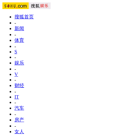
搜狐首页
-
新闻
-
体育
-
S
-
娱乐
-
V
-
财经
-
IT
-
汽车
-
房产
-
女人