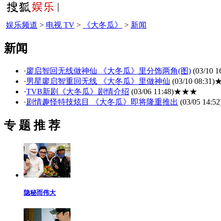
娱乐频道
>
电视 TV
>
《大冬瓜》
>
新闻
新闻
·
廖启智回无线做神仙 《大冬瓜》里分饰两角(图)
(03/10 1
·
男星廖启智重回无线 《大冬瓜》里做神仙
(03/10 08:31)
·
TVB新剧《大冬瓜》剧情介绍
(03/06 11:48)
★★★
·
剧情趣怪特技炫目 《大冬瓜》即将隆重推出
(03/05 14:52
专 题 推 荐
隐秘而伟大