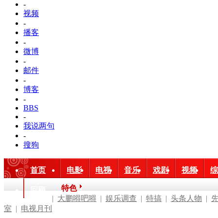
-
视频
-
播客
-
微博
-
邮件
-
博客
-
BBS
-
我说两句
-
搜狗
首页
电影
电视
音乐
戏剧
视频
综
特色
回顾
|
大鹏嘚吧嘚
|
娱乐调查
|
特搞
|
头条人物
|
室
|
电视月刊