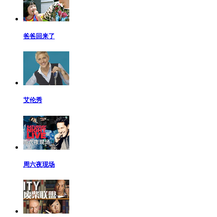
爸爸回来了
艾伦秀
周六夜现场