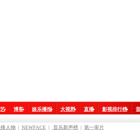
艺
博客
娱乐播报
大视野
直播
影视排行榜
先锋人物
|
NEWFACE
|
音乐新声榜
|
第一审片