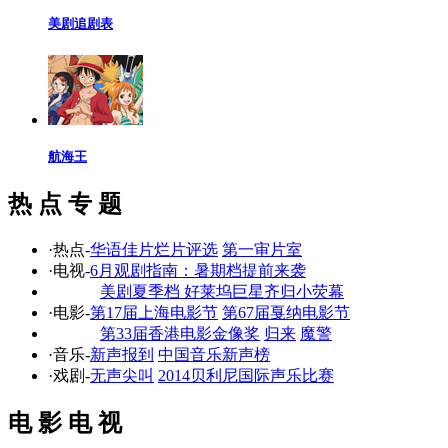
美剧追剧表
航海王
热 点 专 题
·热点-
华语佳片烂片评选
第一审片室
·电视-
6月观剧指南：暑期档提前来袭
美剧夏季档 好莱坞巨星齐归小荧幕
·电影-
第17届上海电影节
第67届戛纳电影节
第33届香港电影金像奖
归来
魔警
·音乐-
新声报到
中国音乐新声榜
·戏剧-
无声尖叫
2014贝利尼国际声乐比赛
电 影 电 视