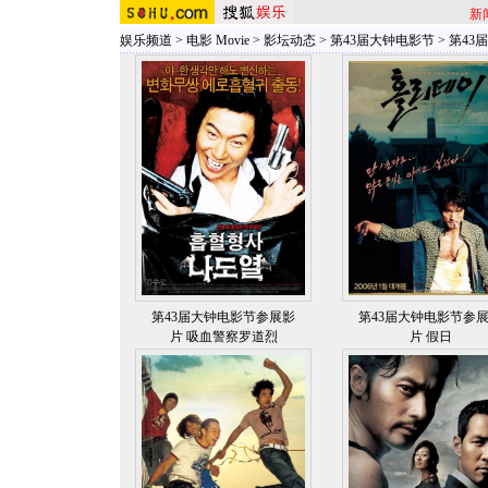
新
娱乐频道
>
电影 Movie
>
影坛动态
>
第43届大钟电影节
>
第43
第43届大钟电影节参展影
第43届大钟电影节参
片 吸血警察罗道烈
片 假日