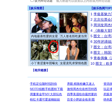
设为辩论话题
【
娱乐辣图
】
【
娱乐热闻TOP
1
李俊基魅力
2
北京拉票会
3
周润发周杰
4
《南极大冒
5
图文：台湾
内地最喜性爱的女星
万人签名拒吃麦当劳
6
30年的港
7
图文：台湾
8
图文：韩国
9
青春偶像《
小丫青涩童年照曝光
女星卖乳求荣情色图
10
图文：欧美
【
相关链接
】