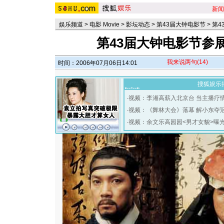
新闻
娱乐频道
>
电影 Movie
>
影坛动态
>
第43届大钟电影节
>
第4
第43届大钟电影节参
我来说两句
(14)
时间：2006年07月06日14:01
搜狐娱乐
·
视频：李湘高薪入北京台 当主播疗
·
视频：《舞林大会》落幕 解小东夺
·
视频：余文乐高园园<男才女貌>曝