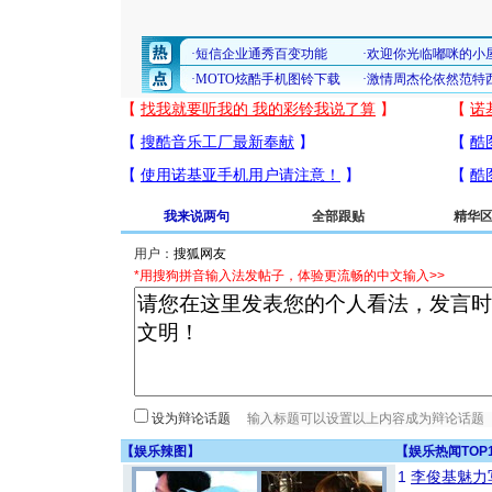
我来说两句
全部跟贴
精华
用户：
*用搜狗拼音输入法发帖子，体验更流畅的中文输入>>
设为辩论话题
【
娱乐辣图
】
【
娱乐热闻TOP
1
李俊基魅力