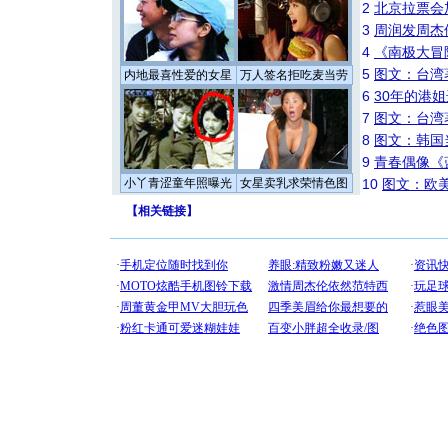
2
北京拉票会
3
周润发周杰
4
《南极大冒
5
图文：台湾
内地最喜性爱的女星
万人签名拒吃麦当劳
6
30年的港
7
图文：台湾
8
图文：韩国
9
青春偶像《
小丫青涩童年照曝光
女星卖乳求荣情色图
10
图文：欧美
【
相关链接
】