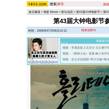
新闻
娱乐频道
>
电影 Movie
>
影坛动态
>
第43届大钟电影节
>
第4
第43届大钟电影节
我来说两句
时间：2006年07月06日14:12
搜狐娱乐
·
视频：李湘高薪入北京台 当主播疗
·
视频：《舞林大会》落幕 解小东夺
·
视频：余文乐高园园<男才女貌>曝