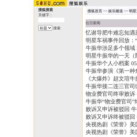
搜狐搜索
搜狐首页
>>
娱乐频道
>>
明星
关键字：
往日新闻
忆谢导肥牛难忘知遇
明星车祸事件回放：“
牛振华涉足多个领域
明星牛振华的一天（
牛振华个人小档案
05
牛振华参演《第一种
《大爆炸》赵文瑄牛
牛振华接二连三官司
物业费官司终审败诉
牛振华“物业费官司”
败诉又申诉被驳回 
败诉又申诉终被驳回 
央视热剧《荣誉》美
央视热剧《荣誉》美