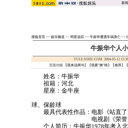
新
搜狐首页
>>
娱乐频道
>>
明星追踪
>>
牛振华遭遇车祸身亡
>>
牛振华个人
YULE.SOHU.COM 2004-05-12 1
页面功能 【
我来说两句
】【
我要“揪”错
】【
推荐
】
姓名：牛振华
祖籍：河北
星座：金牛座
球、保龄球
最具代表性作品：电影《站直了
电视剧《荣誉
个人简历：牛振华1978年考入北