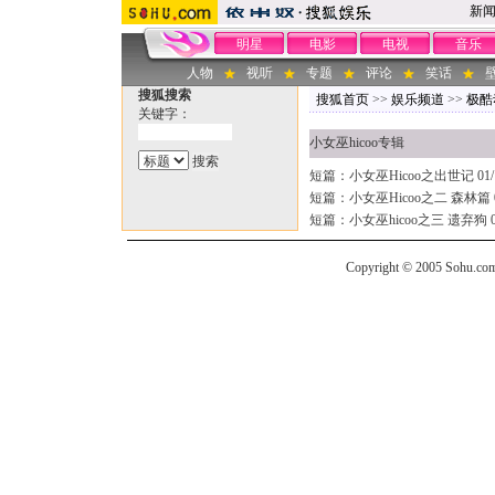
新
明星
电影
电视
音乐
人物
视听
专题
评论
笑话
搜狐搜索
搜狐首页
>>
娱乐频道
>>
极酷
关键字：
小女巫hicoo专辑
短篇：小女巫Hicoo之出世记
01/
短篇：小女巫Hicoo之二 森林篇
短篇：小女巫hicoo之三 遗弃狗
Copyright © 2005 Sohu.com I