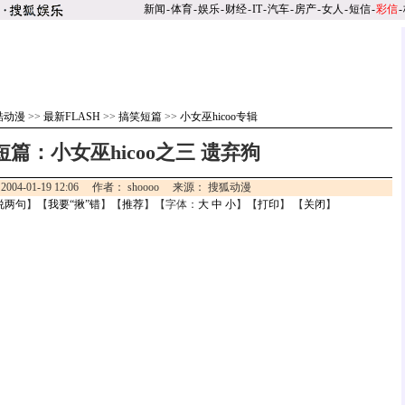
新闻
-
体育
-
娱乐
-
财经
-
IT
-
汽车
-
房产
-
女人
-
短信
-
彩信
-
酷动漫
>>
最新FLASH
>>
搞笑短篇
>>
小女巫hicoo专辑
短篇：小女巫hicoo之三 遗弃狗
2004-01-19 12:06 作者： shoooo 来源： 搜狐动漫
说两句
】【
我要“揪”错
】【
推荐
】【字体：
大
中
小
】【
打印
】 【
关闭
】