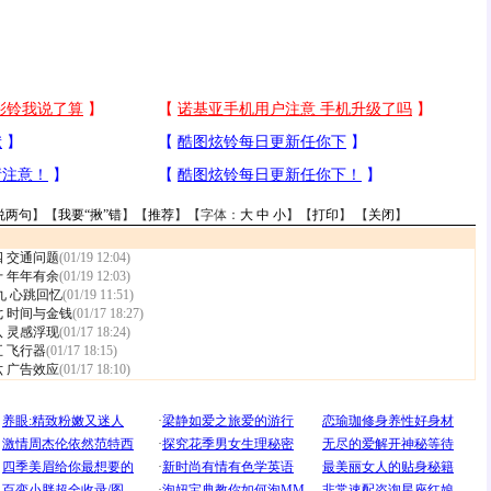
说两句
】【
我要“揪”错
】【
推荐
】【字体：
大
中
小
】【
打印
】 【
关闭
】
四 交通问题
(01/19 12:04)
十 年年有余
(01/19 12:03)
九 心跳回忆
(01/19 11:51)
七 时间与金钱
(01/17 18:27)
八 灵感浮现
(01/17 18:24)
五 飞行器
(01/17 18:15)
六 广告效应
(01/17 18:10)