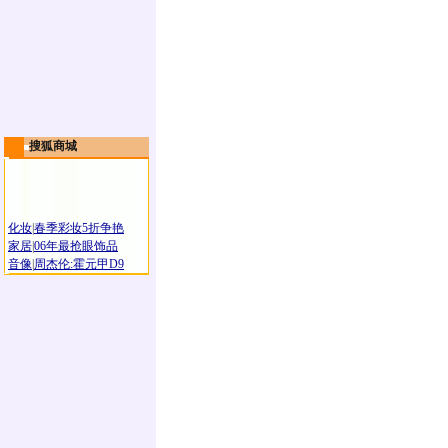
搜狐商城
化妆
|
春季彩妆5折争艳
家居
|
06年最抢眼饰品
音像
|
周杰伦:霍元甲D9