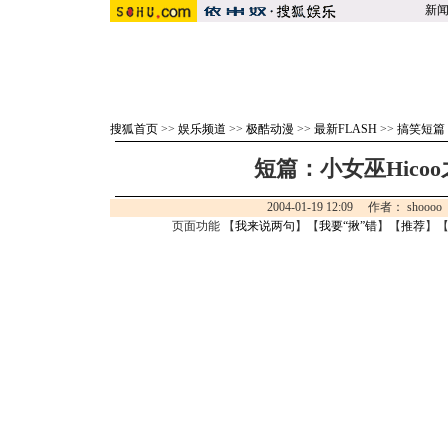
新
搜狐首页
>>
娱乐频道
>>
极酷动漫
>>
最新FLASH
>>
搞笑短篇
短篇：小女巫Hico
2004-01-19 12:09 作者： sh
页面功能 【
我来说两句
】【
我要“揪”错
】【
推荐
】