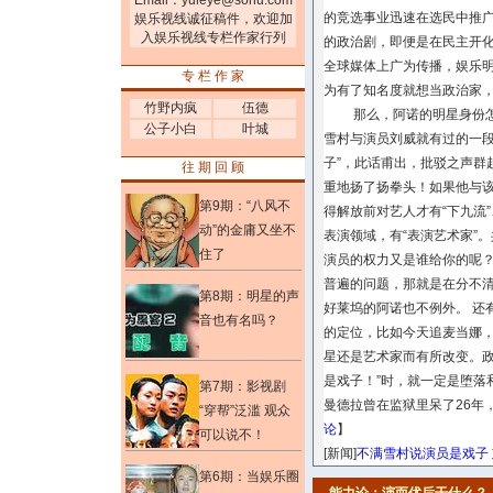
Email：
yuleye@sohu.com
的竞选事业迅速在选民中推
娱乐视线诚征稿件，欢迎加
入娱乐视线专栏作家行列
的政治剧，即便是在民主开
全球媒体上广为传播，娱乐明
专 栏 作 家
为有了知名度就想当政治家，
竹野内疯
伍德
那么，阿诺的明星身份怎么
公子小白
叶城
雪村与演员刘威就有过的一段
子”，此话甫出，批驳之声群
往 期 回 顾
重地扬了扬拳头！如果他与该歌
第9期：“八风不
得解放前对艺人才有“下九流
动”的金庸又坐不
表演领域，有“表演艺术家”
住了
演员的权力又是谁给你的呢？
普遍的问题，那就是在分不
第8期：明星的声
好莱坞的阿诺也不例外。 还
音也有名吗？
的定位，比如今天追麦当娜
星还是艺术家而有所改变。政
是戏子！”时，就一定是堕落和
第7期：影视剧
曼德拉曾在监狱里呆了26年
“穿帮”泛滥 观众
论
】
可以说不！
[新闻]
不满雪村说演员是戏子
第6期：当娱乐圈