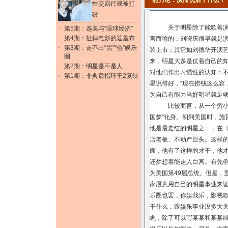
能力论：演而优后干什么？
性交易行规被打
破
关于明星除了能歌善演之外
·
第5期：选美与“眼球经济”
·
第4期：扯掉电影的遮羞布
言而喻的：刘晓庆很早就是演
·
第3期：走不出“黑”“色”娱乐
装上市；其它如刘德华开演
圈
来，明星大多是仗着自己的
·
第2期：明星是不是人
对他们作出习惯性的认知：不
·
第1期：非典后指环王2复映
星说得好，“现在捞钱这么容
为自己有能力当好明星就足
比较而言，从一个穷小子到
国梦”化身。初到美国时，施
他是最走红的明星之一，在《
店老板、不动产巨头。这样
面，他有了这样的才干，他才
还梦想着能走入白宫。有先例
为美国第49届总统。但是，
家愿意用自己的明星事业来证
乐圈也罢，你娱我乐，影视
干什么，跟娱乐事业没多大
瞧，除了可以写某某和某某绯