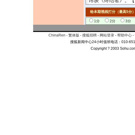
讳谈《终结者》。【
给本期视线打分（最高5分
1分
2分
3分
ChinaRen
-
繁体版
-
搜狐招聘
-
网站登录
-
帮助中心
-
搜狐新闻中心24小时值班电话：010-65102
Copyright ? 2003 Sohu.com I