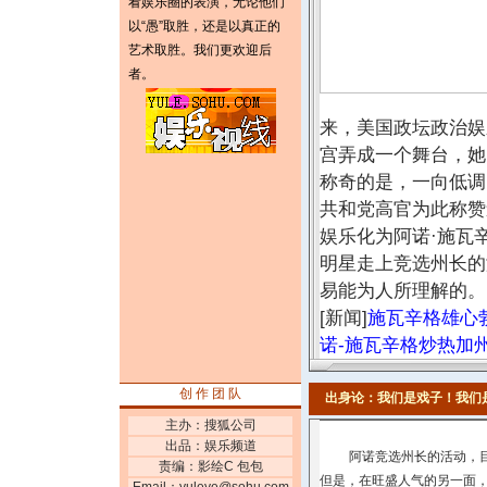
看娱乐圈的表演，无论他们
以“愚”取胜，还是以真正的
艺术取胜。我们更欢迎后
者。
来，美国政坛政治娱
宫弄成一个舞台，她
称奇的是，一向低调
共和党高官为此称赞
娱乐化为阿诺·施瓦
明星走上竞选州长的
易能为人所理解的。
[新闻]
施瓦辛格雄心
诺-施瓦辛格炒热加
创 作 团 队
出身论：我们是戏子！我们
主办：搜狐公司
出品：娱乐频道
阿诺竞选州长的活动，目前
责编：影绘C 包包
但是，在旺盛人气的另一面