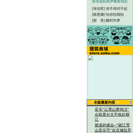
短信追踪美伊最新动态
[张信哲]
舍不得对不起
[陈慧珊]
怕你怕我怕
[那 英]
醒时作梦
本版最新内容
·
音乐“让雪山更纯洁”
众歌星分文不收赴丽
江
·
摇滚的盛会--“丽江雪
山音乐节”在京城拉开