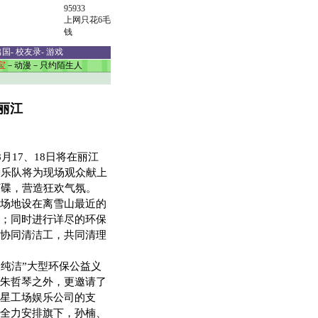
95933
上网只花6毛
钱
出国
-
校友录
-
游戏
宝
－
动漫
－
只约陌生人
丽江
17、18日将在丽江
个乐队将为现场观众献上
打碟，营造狂欢气氛。
场地设在离雪山最近的
；同时进行详尽的环保
协同清洁工，共同清理
纯洁”大型环保公益义
朱哲琴之外，更邀请了
星工场娱乐公司的支
全力安排旗下，孙楠、