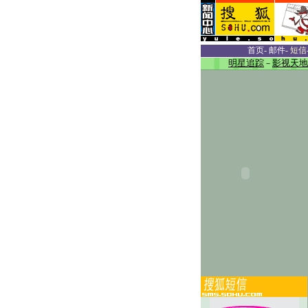
首页
-
邮件
-
短信
明星追踪
－
影视天地