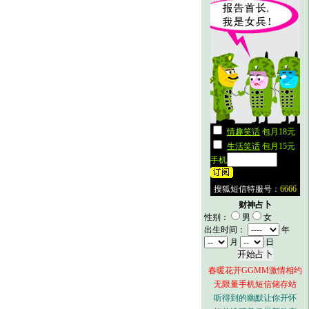
财神占卜
性别：
男
女
出生时间：
年
月
日
春暖花开GGMM激情相约
无限量手机短信储存站
听得到的幽默让你开怀