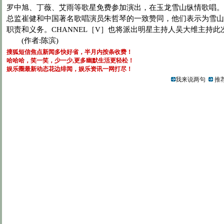
罗中旭、丁薇、艾雨等歌星免费参加演出，在玉龙雪山纵情歌唱。
总监崔健和中国著名歌唱演员朱哲琴的一致赞同，他们表示为雪山
职责和义务。CHANNEL［V］也将派出明星主持人吴大维主持此
(作者:陈滨)
搜狐短信焦点新闻多快好省，半月内按条收费！
哈哈哈，笑一笑，少一少,更多幽默生活更轻松！
娱乐圈最新动态花边绯闻，娱乐资讯一网打尽！
我来说两句
推荐