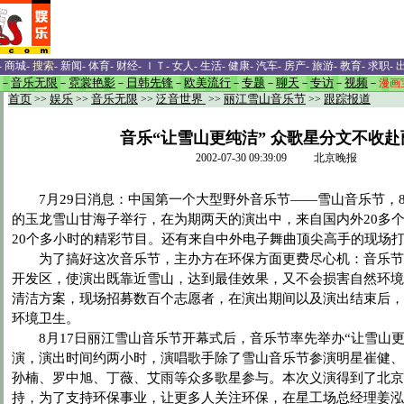
-
商城
-
搜索
-
新闻
-
体育
-
财经
-
ＩＴ
-
女人
-
生活
-
健康
-
汽车
-
房产
-
旅游
-
教育
-
求职
-
－
音乐无限
－
霓裳艳影
－
日韩先锋
－
欧美流行
－
专题
－
聊天
－
专访
－
视频
－
漫画
首页
>>
娱乐
>>
音乐无限
>>
泛音世界
>>
丽江雪山音乐节
>>
跟踪报道
音乐“让雪山更纯洁” 众歌星分文不收赴
2002-07-30 09:39:09 北京晚报
7月29日消息：中国第一个大型野外音乐节——雪山音乐节，8月
的玉龙雪山甘海子举行，在为期两天的演出中，来自国内外20多
20个多小时的精彩节目。还有来自中外电子舞曲顶尖高手的现场
为了搞好这次音乐节，主办方在环保方面更费尽心机：音乐节
开发区，使演出既靠近雪山，达到最佳效果，又不会损害自然环境
清洁方案，现场招募数百个志愿者，在演出期间以及演出结束后，
环境卫生。
8月17日丽江雪山音乐节开幕式后，音乐节率先举办“让雪山更
演，演出时间约两小时，演唱歌手除了雪山音乐节参演明星崔健、
孙楠、罗中旭、丁薇、艾雨等众多歌星参与。本次义演得到了北京
持，为了支持环保事业，让更多人关注环保，在星工场总经理姜泓