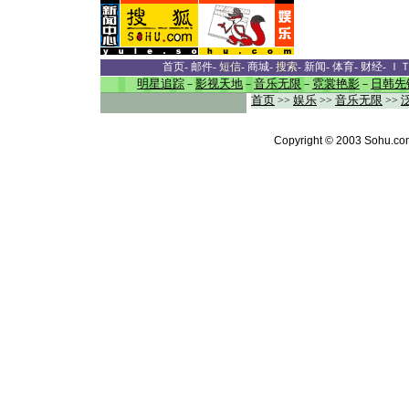
首页
-
邮件
-
短信
-
商城
-
搜索
-
新闻
-
体育
-
财经
-
Ｉ
明星追踪
－
影视天地
－
音乐无限
－
霓裳艳影
－
日韩先
首页
>>
娱乐
>>
音乐无限
>>
Copyright © 2003 Sohu.com 