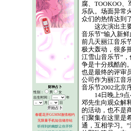
腐、TOOKOO
乐队。场面异常
众们的热情达到
这次演出主要目
音乐节”输入新
前几天丽江音乐
极大轰动，很多
江雪山音乐节”
争是十分残酷的
也是最终的评审
公司作为丽江音
音乐节2002北
财神占卜
性别：
男
女
14日晚上9点
出生时间：
年
邓先生向观众解
月
日
的活动，也不是
春暖花开GGMM激情相约
们聚集在这里是
无限量手机短信储存站
通，互相学习。
听得到的幽默让你开怀