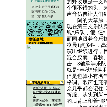
的野玫瑰是一支P
短信追踪美伊最新动态
个很不错的头。来
[张信哲]
舍不得对不起
[陈慧珊]
怕你怕我怕
声音仿佛让人们
[那 英]
醒时作梦
阔的大草原，表
现在第三支乐队身上
慰”乐队，很“狂
而同地跟着音乐
凌晨1点多钟，高
演出继续进行，目
混合胶囊、春秋
击、S轴承等乐
就是“春秋”乐队
但是也算小有名气
格调。歌声也充
本版最新内容
众几乎都会记住“
·
音乐“让雪山更纯洁”
众歌星分文不收赴丽
折服。从头到脚
江
的后背上印着“噬
·
摇滚的盛会--“丽江雪
山音乐节”在京城拉开