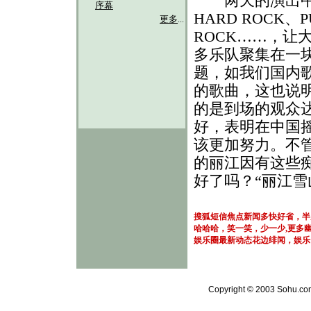
两天的演出中我
序幕
HARD ROCK、
更多
...
ROCK……，让
多乐队聚集在一
题，如我们国内
的歌曲，这也说
的是到场的观众
好，表明在中国
该更加努力。不管
的丽江因有这些
好了吗？“丽江雪山
搜狐短信焦点新闻多快好省，半
哈哈哈，笑一笑，少一少,更多
娱乐圈最新动态花边绯闻，娱乐
Copyright © 2003 Sohu.com 