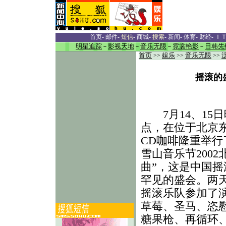
首页
-
邮件
-
短信
-
商城
-
搜索
-
新闻
-
体育
-
财经
-
Ｉ
明星追踪
－
影视天地
－
音乐无限
－
霓裳艳影
－
日韩先
首页
>>
娱乐
>>
音乐无限
>>
摇滚的
7月14、15日
点，在位于北京
CD咖啡隆重举行
雪山音乐节2002
曲”，这是中国摇
罕见的盛会。两天
摇滚乐队参加了
草莓、圣马、恣
糖果枪、再循环