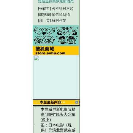
短信追踪美伊最新动态
[张信哲]
舍不得对不起
[陈慧珊]
怕你怕我怕
[那 英]
醒时作梦
本版最新内容
·
本届威尼斯电影节精
彩“漏网”镜头大公布
(多图)
·
图：日本电影《玩
偶》导演北野武在威