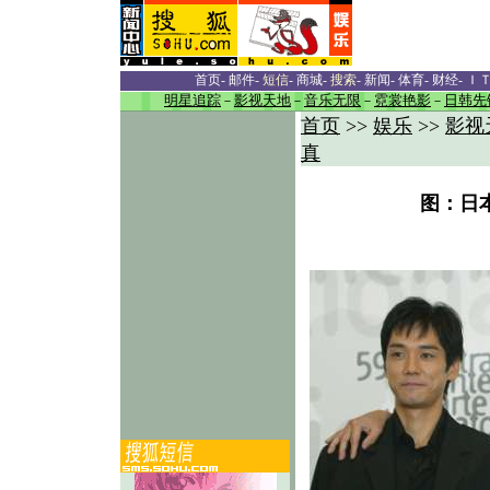
首页
-
邮件
-
短信
-
商城
-
搜索
-
新闻
-
体育
-
财经
-
Ｉ
明星追踪
－
影视天地
－
音乐无限
－
霓裳艳影
－
日韩先
首页
>>
娱乐
>>
影视
真
图：日