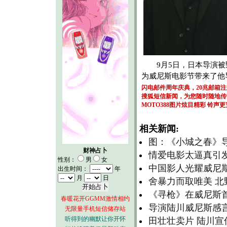
9月5日，日本导演被
为威尼斯电影节带来了他
闪电邮件周年庆典，20兆邮箱
搜狐短信新闻，为您随时随地传
MOTO388图片炫目精彩
铃声更
相关新闻:
图：《小城之春》
财神占卜
情爱电影太逼真引
性别：
男
女
中国影人光耀威尼
出生时间：
年
月
日
舍暴力而取唯美 北
《寻枪》在威尼斯首
春暖花开GGMM激情相约
导演陆川威尼斯感
无限量手机短信储存站
听得到的幽默让你开怀
田壮壮卖片 陆川宣