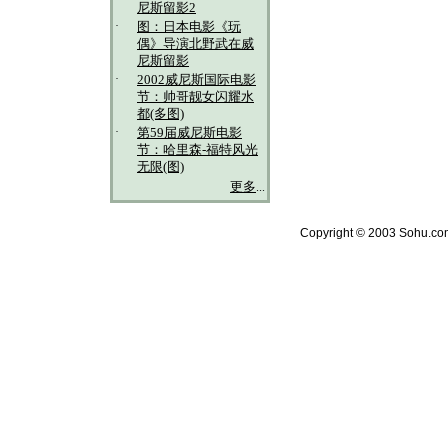
尼斯留影2
·
图：日本电影《玩
偶》导演北野武在威
尼斯留影
·
2002威尼斯国际电影
节：帅哥靓女闪耀水
都(多图)
·
第59届威尼斯电影
节：哈里森-福特风光
无限(图)
更多
...
Copyright © 2003 Sohu.com 