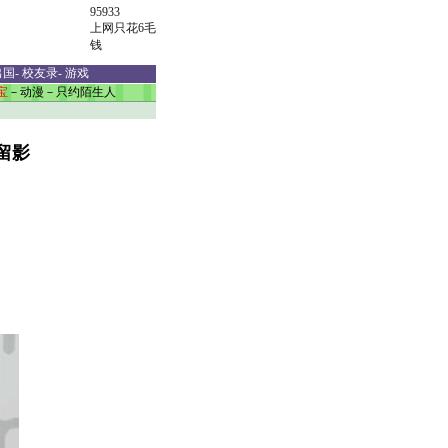
95933
上网只花6毛
钱
出国
-
校友录
-
游戏
宝
－
动漫
－
只约陌生人
留影