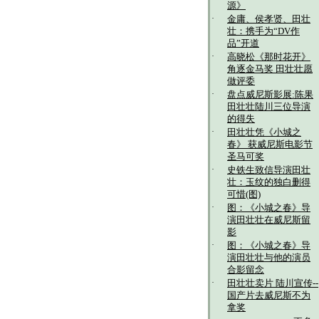
源》
·
金庸、侯孝贤、田壮
壮：携手为“DV作
品”开道
·
高晓松《那时花开》
角逐金马奖 田壮壮愿
做评委
·
盘点威尼斯影展:陈果
田壮壮陆川三位导演
的得失
·
田壮壮凭《小城之
春》 获威尼斯电影节
圣马可奖
·
史铁生致信导演田壮
壮：玉纹的独白删得
可惜(图)
·
图：《小城之春》导
演田壮壮在威尼斯留
影
·
图：《小城之春》导
演田壮壮与他的演员
合影留念
·
田壮壮卖片 陆川宣传--
国产片去威尼斯不为
拿奖