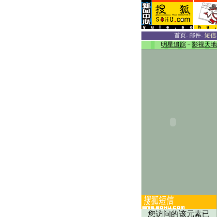
首页
-
邮件
-
短信
明星追踪
－
影视天地