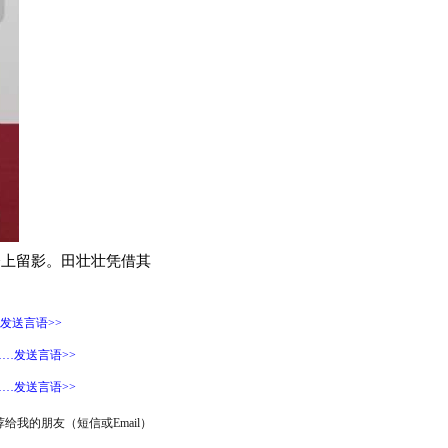
上留影。田壮壮凭借其
发送言语>>
…发送言语>>
…发送言语>>
给我的朋友（短信或Email）