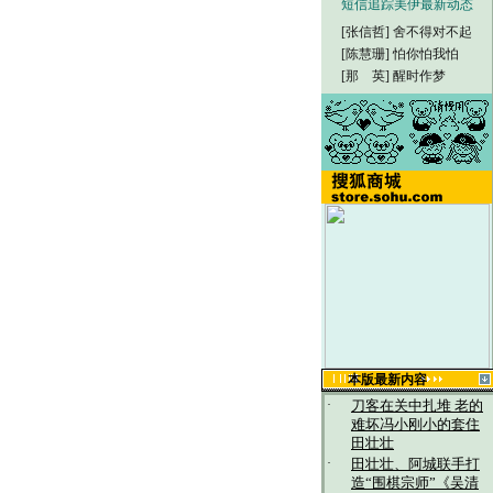
短信追踪美伊最新动态
[张信哲]
舍不得对不起
[陈慧珊]
怕你怕我怕
[那 英]
醒时作梦
本版最新内容
·
刀客在关中扎堆 老的
难坏冯小刚小的套住
田壮壮
·
田壮壮、阿城联手打
造“围棋宗师”《吴清