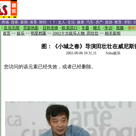
-
商城
-
搜索
-
新闻
-
体育
-
财经
-
ＩＴ
-
女人
-
生活
-
健康
-
汽车
-
房产
-
旅游
-
教育
-
求职
-
－
音乐无限
－
霓裳艳影
－
日韩先锋
－
欧美流行
－
专题
－
聊天
－
专访
－
视频
－
漫画
首页
>>
娱乐
>>
明星档案
>>
2002十大娱乐人物_田壮壮
>>
相关新闻
图：《小城之春》导演田壮壮在威尼斯
2002-09-06 10:31:21 Sohu娱乐