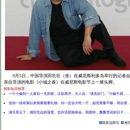
9月5日，中国导演田壮壮（坐）在威尼斯利多岛举行的记者会
亲自导演的电影《小城之春》在威尼斯电影节上一展头脚。
精彩短语推荐
一个小偷到一人家后一无所获，正欲离开，主人说：“请关好门。”小偷不屑……
送你一份有屎以来粪量最重礼物，你一定会大吃一斤，如觉粪量不够，请自便…
满天星云下，感到无边的落寞。也许流星能体会。我期待，飘飘雪花的日子，…
我来说两句
推荐