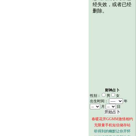
财神占卜
性别：
男
女
出生时间：
年
月
日
春暖花开GGMM激情相约
无限量手机短信储存站
听得到的幽默让你开怀