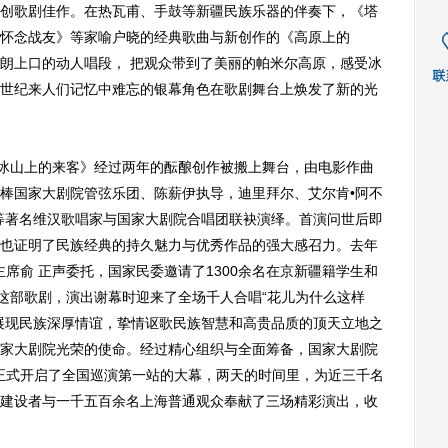
创歌剧佳作。在热瓦甫、手鼓等新疆民族乐器的伴奏下，《塔
怀念战友》等家喻户晓的经典歌曲与新创作的《高原上的
朗上口的动人唱段， 把观众带到了美丽的帕米尔高原，感受冰
世纪来人们记忆中难忘的银幕角色在歌剧舞台上焕发了新的光
《冰山上的来客》经过两年的酝酿创作被搬上舞台，由电影作曲
棒国家大剧院管弦乐团、陈薪伊执导，迪里拜尔、艾尔肯•阿不
等著名维汉歌唱家与国家大剧院合唱团联袂演绎。首演问世后即
也证明了民族经典的持久魅力与优秀作品的强大感召力。去年
主席俞 正声委托，国家民委邀请了1300余名在京新疆籍学生和
了这部歌剧，演出谢幕时迎来了全场千人合唱“花儿为什么这样
展现民族深厚情谊，挚情讴歌民族智慧和高贵品质的顶天立地之
家大剧院光荣的使命。经过精心组织与全面筹备，国家大剧院
晚正式开启了全国巡演第一站的大幕，两天的时间里，为近三千名
建设者与一千五百余名上海普通观众奉献了三场精彩演出，收