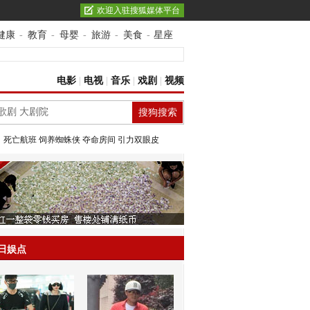
欢迎入驻搜狐媒体平台
健康
-
教育
-
母婴
-
旅游
-
美食
-
星座
电影
|
电视
|
音乐
|
戏剧
|
视频
：
死亡航班
饲养蜘蛛侠
夺命房间
引力双眼皮
日娱点