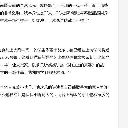
南疆美丽的自然风光，就跟舞台上呈现的一模一样，而且那些
的非常激动，我本身也是军人，军人那种牺牲与奉献能感同身
树就是那个样子，挺拔冲天，就像边防战士一样！”
克与上大附中高一的学生依丽米努尔，都已经在上海学习将近
激动和兴奋，能看到描写新疆的艺术作品更是非常亲切。尤其当
一样，让人想家。以前总听妈妈讲起《冰山上的来客》的故
大的一部作品，我和同学们都很激动。”
塔吉克族小伙子。他欢乐的讲述着自己能歌善舞的家人每逢
什么这样红》是我从小听到大的，而台上巍峨的冰山也和家乡的