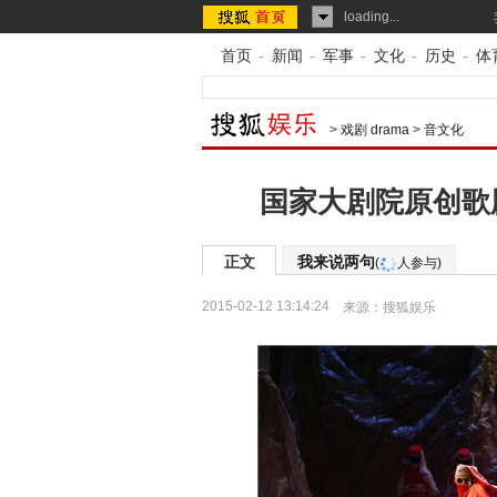
loading...
首页
-
新闻
-
军事
-
文化
-
历史
-
体
>
戏剧 drama
>
音文化
国家大剧院原创歌
正文
我来说两句
(
人参与)
2015-02-12 13:14:24
来源：
搜狐娱乐