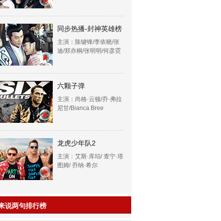
同步热播-封神英雄榜
主演：陈键锋/李依晓/张
迪/郑亦桐/张明明/何彦霓
六颗子弹
主演：尚格·云顿/乔·弗拉
尼甘/Bianca Bree
龙虎少年队2
主演：艾斯·库珀/ 查宁·塔
图姆/ 乔纳·希尔
来说两句排行榜