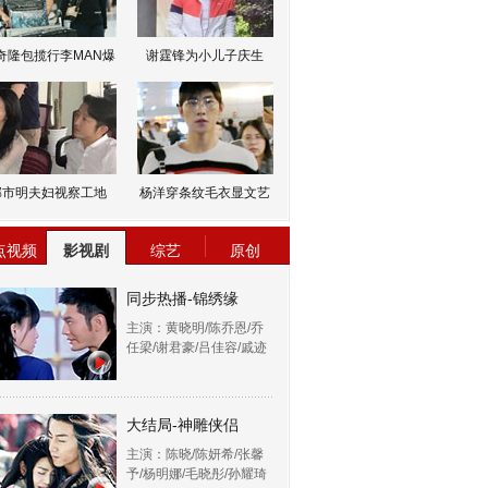
奇隆包揽行李MAN爆
谢霆锋为小儿子庆生
邹市明夫妇视察工地
杨洋穿条纹毛衣显文艺
点视频
影视剧
综艺
原创
同步热播-锦绣缘
主演：黄晓明/陈乔恩/乔
任梁/谢君豪/吕佳容/戚迹
大结局-神雕侠侣
主演：陈晓/陈妍希/张馨
予/杨明娜/毛晓彤/孙耀琦