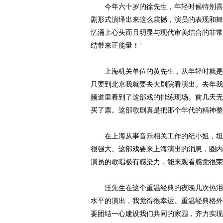
今年六十岁的徐先生，年轻时候特别喜欢
剧形式演绎出来这么震撼，演员的表现和舞
忆涌上心头而且明显与现代审美结合的非常
结带来正能量！”
上海机关单位的黄先生，从年轻时就是文
只要到北京我就要去大剧院看演出。去年我
频道里看到了这部戏的排练现场。前几天无
买了票。这部歌剧真是把那个年代的精神整
在上海从事音乐相关工作的纪小姐，坦言
很强大。这部戏要来上海演出的消息，圈内
演员的歌唱极有感染力，能来观看感觉很荣
汪先生在这个重温经典的夜晚几次热泪盈
水平的演出，我觉得很幸运。重温经典格外
要团结一心建设我们共同的家园，齐力实现