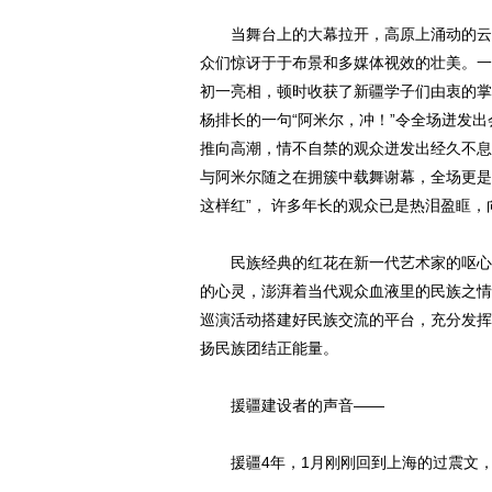
当舞台上的大幕拉开，高原上涌动的云笼
众们惊讶于于布景和多媒体视效的壮美。一
初一亮相，顿时收获了新疆学子们由衷的掌
杨排长的一句“阿米尔，冲！”令全场迸发
推向高潮，情不自禁的观众迸发出经久不息
与阿米尔随之在拥簇中载舞谢幕，全场更是
这样红”， 许多年长的观众已是热泪盈眶
民族经典的红花在新一代艺术家的呕心灌
的心灵，澎湃着当代观众血液里的民族之情
巡演活动搭建好民族交流的平台，充分发挥
扬民族团结正能量。
援疆建设者的声音——
援疆4年，1月刚刚回到上海的过震文，