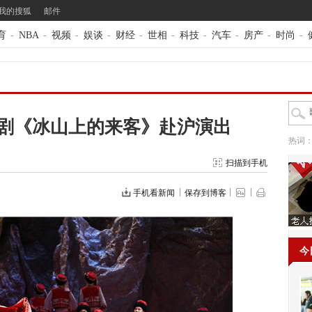
我的搜狐
邮件
育
-
NBA
-
视频
-
娱谈
-
财经
-
世相
-
科技
-
汽车
-
房产
-
时尚
-
剧《冰山上的来客》赴沪演出
热词
扫描到手机
手机看新闻
保存到博客
今