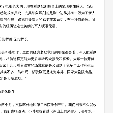
这个电影长大的，现在看到歌剧舞台上的呈现更加感人。当听
感觉很有共鸣。尤其印象深刻的是剧中边防排有一段为了亲人
疆的合唱，跟我们援疆人的感受非常贴切，有一种自豪感。”而
战友的经历让这位英朗的军人哽咽无语。
指挥部 副指挥长
是耳熟能详，里面的经典老歌我们到现在都会唱，今天能看到
共鸣，相信这样更能为更多年轻观众接受和喜爱。大幕一拉开就
刚回家十几天看着眼前的场景就像是又回到了我多年工作和生活
其实不多，能出现一部歌剧更是尤为难得，国家大剧院出品、
定是大获成功。”
为退休医生
工作两个月，支援喀什地区第二医院争创三甲。我们回来不久就收
，我们也很激动。小时候就看过《冰山上的来客》，去年第一