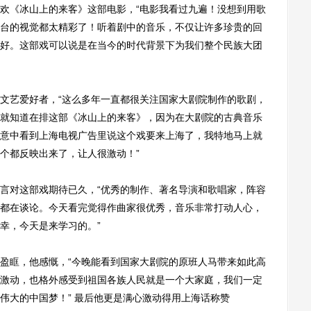
《冰山上的来客》这部电影，“电影我看过九遍！没想到用歌
台的视觉都太精彩了！听着剧中的音乐，不仅让许多珍贵的回
好。这部戏可以说是在当今的时代背景下为我们整个民族大团
艺爱好者，“这么多年一直都很关注国家大剧院制作的歌剧，
就知道在排这部《冰山上的来客》，因为在大剧院的古典音乐
意中看到上海电视广告里说这个戏要来上海了，我特地马上就
个都反映出来了，让人很激动！”
对这部戏期待已久，“优秀的制作、著名导演和歌唱家，阵容
都在谈论。今天看完觉得作曲家很优秀，音乐非常打动人心，
幸，今天是来学习的。”
眶，他感慨，“今晚能看到国家大剧院的原班人马带来如此高
激动，也格外感受到祖国各族人民就是一个大家庭，我们一定
伟大的中国梦！” 最后他更是满心激动得用上海话称赞