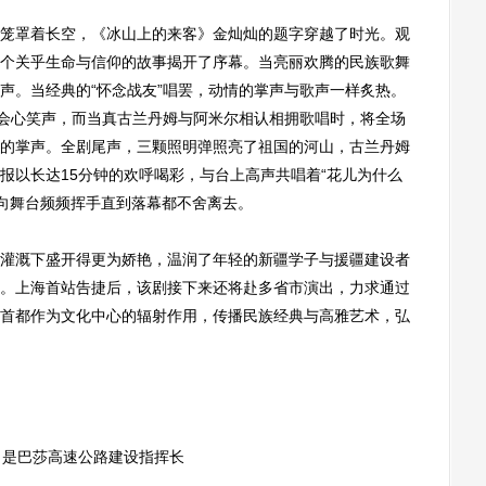
罩着长空，《冰山上的来客》金灿灿的题字穿越了时光。观
个关乎生命与信仰的故事揭开了序幕。当亮丽欢腾的民族歌舞
声。当经典的“怀念战友”唱罢，动情的掌声与歌声一样炙热。
出会心笑声，而当真古兰丹姆与阿米尔相认相拥歌唱时，将全场
的掌声。全剧尾声，三颗照明弹照亮了祖国的河山，古兰丹姆
报以长达15分钟的欢呼喝彩，与台上高声共唱着“花儿为什么
，向舞台频频挥手直到落幕都不舍离去。
溉下盛开得更为娇艳，温润了年轻的新疆学子与援疆建设者
。上海首站告捷后，该剧接下来还将赴多省市演出，力求通过
首都作为文化中心的辐射作用，传播民族经典与高雅艺术，弘
是巴莎高速公路建设指挥长