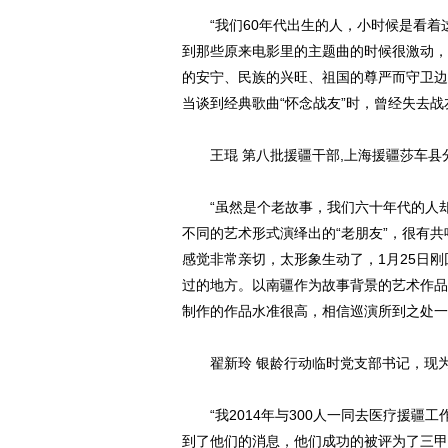
“我们60年代出生的人，小时候是看着
到那些原来电影里的主题曲的时候很激动，
的安宁、民族的兴旺、祖国的尊严而守卫边
当谈到经典歌曲“怀念战友”时，曾经失去
王琨 第八批援疆干部,上海援疆莎车县分
“虽然是个老故事，我们六十年代的人却
不同的艺术形式演绎出的“老朋友”，很有
感觉非常亲切，太形象生动了，1月25日
过的地方。以南疆作为故事背景的艺术作品
制作的作品水准很高，相信巡演所到之处一
翟新玲 银龄行动临时党支部书记，现
“我2014年与300人一同去医疗援疆
到了他们的消息，他们成功的被评为了三甲