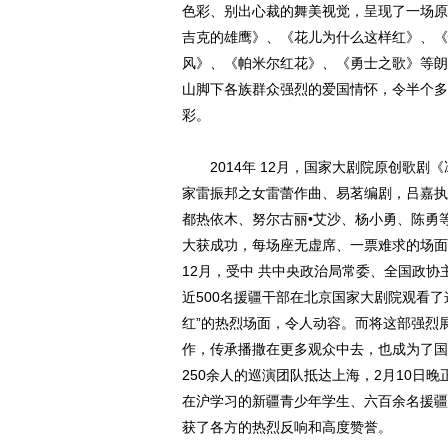
色彩、别出心裁的舞美视觉，呈现了一场原
吉克的雄鹰》、《花儿为什么这样红》、《
风》、《帕米尔红花》、《勇士之歌》等朗
山脚下各族群众强烈的爱国情怀，令半个多
彩。
2014年 12月，国家大剧院原创歌剧
家雷振邦之女雷蕾作曲、易茗编剧，吕嘉执
都热依木、努尔古丽•艾沙、杨小勇、陈勇
大获成功，每场座无虚席、一票难求的场面
12月，受中 共中央政治局常委、全国政协
近500名援疆干部在北京国家大剧院观看
红”的热烈场面，令人动容。而将这部强烈
作，传承播撒在更多观众中去，也成为了国
250余人的巡演团队抵达上海，2月10日
在沪学习的新疆青少年学生、六百余名援疆
获了各方的热烈反响和高度赞誉。