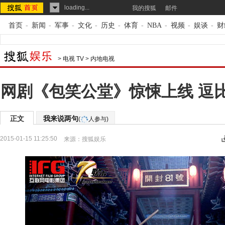
loading...
我的搜狐
邮件
首页
-
新闻
-
军事
-
文化
-
历史
-
体育
-
NBA
-
视频
-
娱谈
-
财
>
电视 TV
>
内地电视
网剧《包笑公堂》惊悚上线 逗
正文
我来说两句
(
人参与)
2015-01-15 11:25:50
来源：
搜狐娱乐