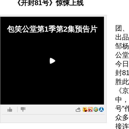
《开封81号》惊悚上线
由
团、
包笑公堂第1季第2集预告片
出品
邹杨
公堂
今日
封8
胜此
《京
中，
号”
众多
接连