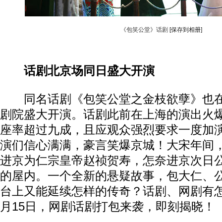
《包笑公堂》话剧
[保存到相册]
话剧北京场同日盛大开演
同名话剧《包笑公堂之金枝欲孽》也在
剧院盛大开演。话剧此前在上海的演出火
座率超过九成，且应观众强烈要求一度加
演们信心满满，豪言笑爆京城！大宋年间
进京为仁宗皇帝赵祯贺寿，怎奈进京次日
的屋内。一个全新的悬疑故事，包大仁、
台上又能延续怎样的传奇？话剧、网剧有
月15日，网剧话剧打包来袭，即刻揭晓！