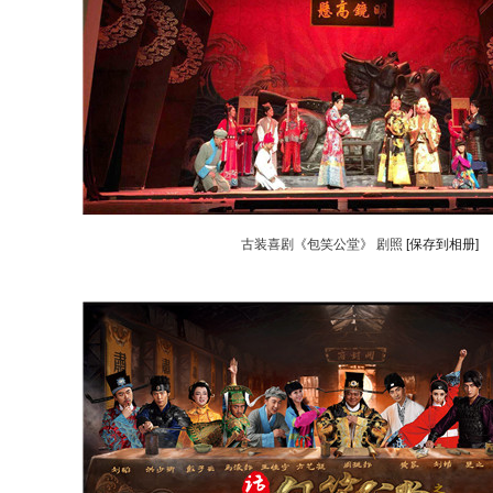
古装喜剧《包笑公堂》 剧照
[保存到相册]