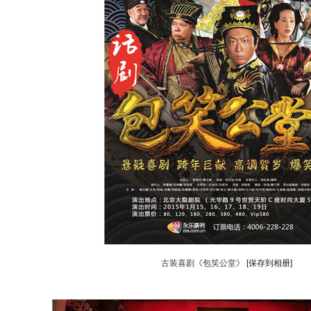
古装喜剧《包笑公堂》
[保存到相册]