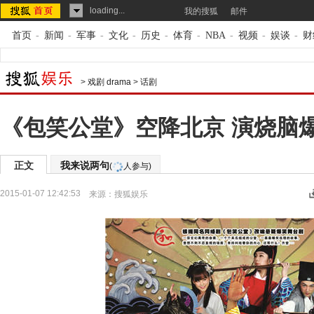
loading...
我的搜狐
邮件
首页
-
新闻
-
军事
-
文化
-
历史
-
体育
-
NBA
-
视频
-
娱谈
-
财
>
戏剧 drama
>
话剧
《包笑公堂》空降北京 演烧脑
正文
我来说两句
(
人参与)
2015-01-07 12:42:53
来源：
搜狐娱乐