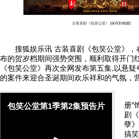
古装喜剧《包笑公堂》
[保存到相册]
搜狐娱乐讯 古装喜剧《包笑公堂》，
布的贺岁档期间强势突围，顺利取得开门
《包笑公堂》再次全网发布第五集,以悬疑
的案件来迎合圣诞期间欢乐祥和的气氛，
由
册”
包笑公堂第1季第2集预告片
剧《
孽》
搞笑