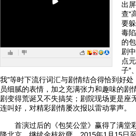
出屏
查“
要躲
毒陷
的包
剧中
点元
子”
我”等时下流行词汇与剧情结合得恰到好处
员细腻的表情，加之充满张力和趣味的剧
剧变得荒诞又不失搞笑；剧院现场更是座
连叫好，对精彩剧情屡次报以雷动掌声。
首演过后的《包笑公堂》赢得了满堂彩
降北京，继续金枝欲孽。2015年1月15日至2