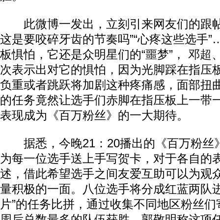
此微博一发出，立刻引来网友们的跟帖
这是要咬碎牙齿的节奏吗”“心疼这些选手”
板惧怕，它还是众明星们的“噩梦”，
邓超
次表示出对它的惧怕，因为光脚踩在指压
负重或者跳跃将加剧这种疼痛感，面部扭
的任务竟然让选手们赤脚在指压板上一带
表现成为《百万粉丝》的一大期待。
据悉，今晚21：20播出的《百万粉丝
为每一位选手送上手写贺卡，对于各自的
述，借此希望选手之间友爱互助可以为观
量积极的一面。八位选手将分成红蓝两队进
片”的任务比拼，通过收集不同地区粉丝们
周后总数最多的队伍获胜。郭敬明称这项