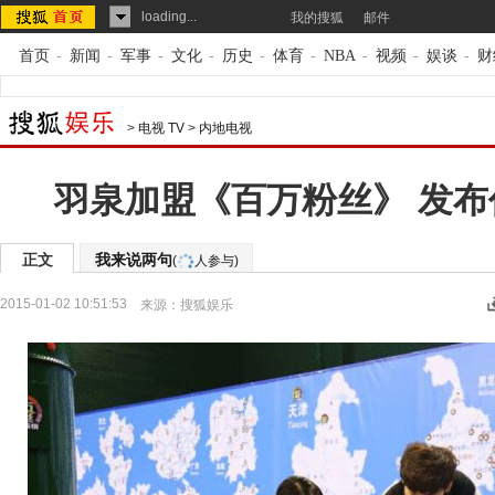
loading...
我的搜狐
邮件
首页
-
新闻
-
军事
-
文化
-
历史
-
体育
-
NBA
-
视频
-
娱谈
-
财
>
电视 TV
>
内地电视
羽泉加盟《百万粉丝》 发布
正文
我来说两句
(
人参与)
2015-01-02 10:51:53
来源：
搜狐娱乐