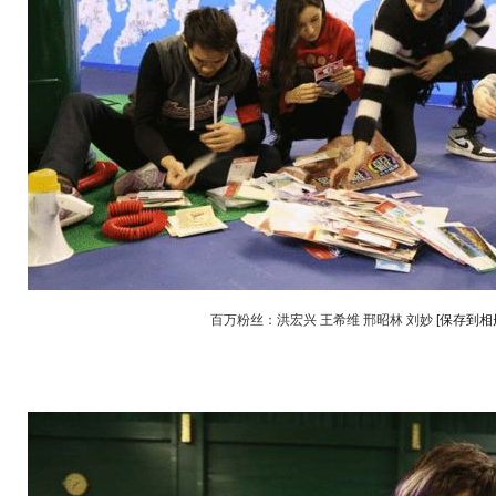
百万粉丝：洪宏兴 王希维 邢昭林 刘妙
[保存到相