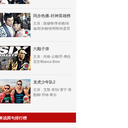
同步热播-封神英雄榜
主演：陈键锋/李依晓/张
迪/郑亦桐/张明明/何彦霓
六颗子弹
主演：尚格·云顿/乔·弗拉
尼甘/Bianca Bree
龙虎少年队2
主演：艾斯·库珀/ 查宁·塔
图姆/ 乔纳·希尔
来说两句排行榜