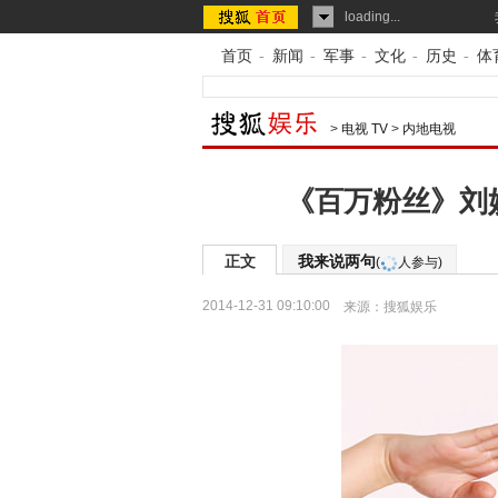
loading...
首页
-
新闻
-
军事
-
文化
-
历史
-
体
>
电视 TV
>
内地电视
《百万粉丝》刘妙
正文
我来说两句
(
人参与)
2014-12-31 09:10:00
来源：
搜狐娱乐