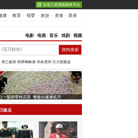
欢迎入驻搜狐媒体平台
健康
-
教育
-
母婴
-
旅游
-
美食
-
星座
电影
|
电视
|
音乐
|
戏剧
|
视频
：
死亡航班
饲养蜘蛛侠
夺命房间
引力双眼皮
日娱点