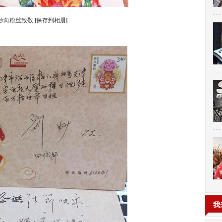
妙向粉丝致敬
[保存到相册]
我