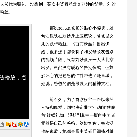
人员代为赠礼，没想到，某次中奖者竟然是刘妙的父亲。刘妙
粉丝。
都说女儿是爸爸的贴心小棉袄，这
句话反映在刘妙身上应该说，爸爸是女
儿的铁杆粉丝。《百万粉丝》播出伊
始，很多选手都录制了和父母亲友告别
的视频片段，只有刘妙孤身一人从北京
出发。虽然没有暖心的告别仪式，但刘
妙细心的把爸爸的信件带进了能量城，
无法播放，点
她说，爸爸的信是最强大的精神支柱。
前不久，为了答谢粉丝一路以来的
支持和厚爱，刘妙决定通过活动向“妙脆
角”馈赠礼物。没想到其中一期的中奖者
竟然是自己的爸爸。刘妙笑称，每次活
动结束后，她都会跟中奖者仔细核对邮