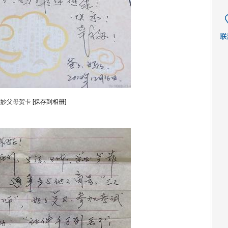
刘妙父母贺卡
[保存到相册]