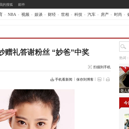
我的搜狐
邮件
育
-
NBA
-
视频
-
娱谈
-
财经
-
世相
-
科技
-
汽车
-
房产
-
时尚
-
赠礼答谢粉丝 “妙爸”中奖
热词
扫描到手机
手机看新闻
保存到博客
今