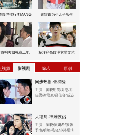
奇隆包揽行李MAN爆
谢霆锋为小儿子庆生
邹市明夫妇视察工地
杨洋穿条纹毛衣显文艺
点视频
影视剧
综艺
原创
同步热播-锦绣缘
主演：黄晓明/陈乔恩/乔
任梁/谢君豪/吕佳容/戚迹
大结局-神雕侠侣
主演：陈晓/陈妍希/张馨
予/杨明娜/毛晓彤/孙耀琦