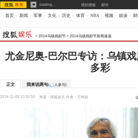
loading...
我的搜狐
邮件
首页
-
新闻
-
军事
-
文化
-
历史
-
体育
-
NBA
-
视频
-
娱谈
-
财
>
2014乌镇戏剧节
>
2014乌镇戏剧节新闻速递
尤金尼奥-巴尔巴专访：乌镇
多彩
正文
我来说两句
(
人参与)
2014-11-08 10:50:50
来源：
搜狐娱乐
作者：王秋懿