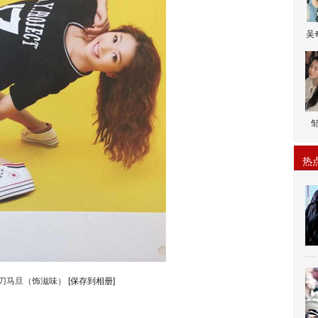
吴
热
-刀马旦（饰滋味）
[保存到相册]