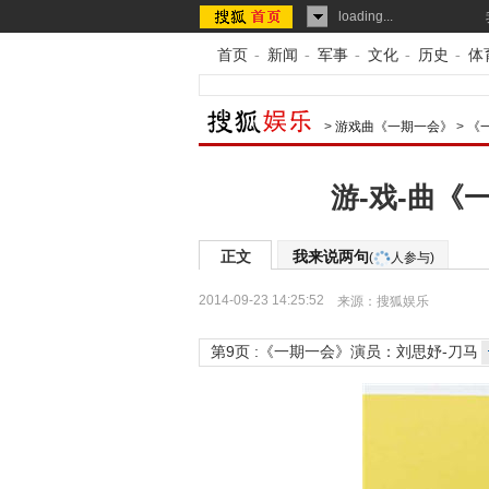
loading...
首页
-
新闻
-
军事
-
文化
-
历史
-
体
>
游戏曲《一期一会》
>
《
游-戏-曲《
正文
我来说两句
(
人参与)
2014-09-23 14:25:52
来源：
搜狐娱乐
第9页 :《一期一会》演员：刘思妤-刀马
旦