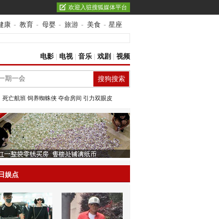
欢迎入驻搜狐媒体平台
健康
-
教育
-
母婴
-
旅游
-
美食
-
星座
电影
|
电视
|
音乐
|
戏剧
|
视频
：
死亡航班
饲养蜘蛛侠
夺命房间
引力双眼皮
日娱点