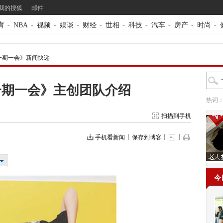
我的搜狐
邮件
育
-
NBA
-
视频
-
娱谈
-
财经
-
世相
-
科技
-
汽车
-
房产
-
时尚
-
一期一会》新闻快递
一期一会》主创团队介绍
热词
扫描到手机
手机看新闻
保存到博客
今