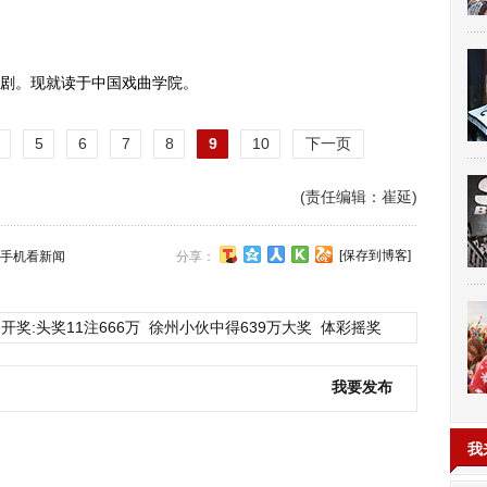
剧。现就读于中国戏曲学院。
5
6
7
8
9
10
下一页
(责任编辑：崔延)
[保存到博客]
手机看新闻
分享：
开奖:头奖11注666万
徐州小伙中得639万大奖
体彩摇奖
我要发布
我