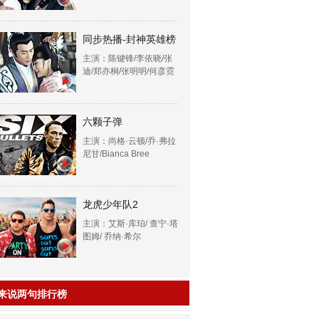
同步热播-封神英雄榜
主演：陈键锋/李依晓/张
迪/郑亦桐/张明明/何彦霓
六颗子弹
主演：尚格·云顿/乔·弗拉
尼甘/Bianca Bree
龙虎少年队2
主演：艾斯·库珀/ 查宁·塔
图姆/ 乔纳·希尔
来说两句排行榜