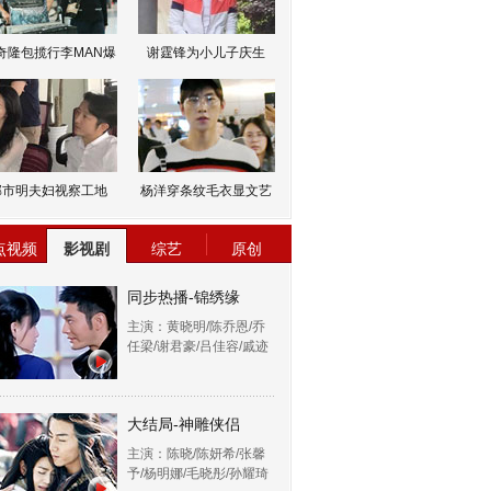
奇隆包揽行李MAN爆
谢霆锋为小儿子庆生
邹市明夫妇视察工地
杨洋穿条纹毛衣显文艺
点视频
影视剧
综艺
原创
同步热播-锦绣缘
主演：黄晓明/陈乔恩/乔
任梁/谢君豪/吕佳容/戚迹
大结局-神雕侠侣
主演：陈晓/陈妍希/张馨
予/杨明娜/毛晓彤/孙耀琦