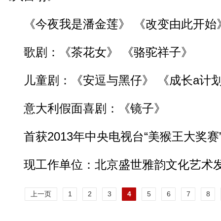
《今夜我是潘金莲》 《改变由此开始
歌剧：《茶花女》 《骆驼祥子》
儿童剧：《安逗与黑仔》 《成长a计
意大利假面喜剧：《镜子》
首获2013年中央电视台“美猴王大奖赛”
现工作单位：北京盛世雅韵文化艺术发
上一页
1
2
3
4
5
6
7
8