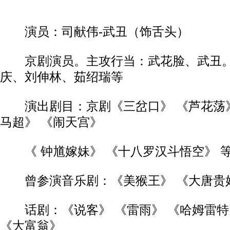
演员：司献伟-武丑（饰舌头）
京剧演员。主攻行当：武花脸、武丑。
庆、刘伸林、茹绍瑞等
演出剧目：京剧《三岔口》 《芦花荡》
马超》 《闹天宫》
《 钟馗嫁妹》 《十八罗汉斗悟空》 
曾参演音乐剧：《美猴王》 《大唐贵妃
话剧：《说客》 《雷雨》 《哈姆雷特
《大富翁》