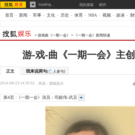
loading...
我的搜狐
邮件
首页
-
新闻
-
军事
-
文化
-
历史
-
体育
-
NBA
-
视频
-
娱谈
-
财
>
游戏曲《一期一会》
>
《一期一会》新闻快递
游-戏-曲《一期一会》主
正文
我来说两句
(
人参与)
2014-09-23 14:25:52
来源：
搜狐娱乐
第4页 :《一期一会》演员：司献伟-武丑