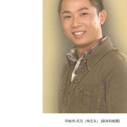
司献伟-武丑（饰舌头）
[保存到相册]