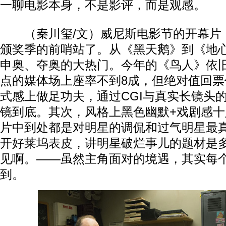
一聊电影本身，不是影评，而是观感。
（秦川玺/文）威尼斯电影节的开幕片
颁奖季的前哨站了。从《黑天鹅》到《地
申奥、夺奥的大热门。今年的《鸟人》依
点的媒体场上座率不到8成，但绝对值回
式感上做足功夫，通过CGI与真实长镜头
镜到底。其次，风格上黑色幽默+戏剧感
片中到处都是对明星的调侃和过气明星最
开好莱坞表皮，讲明星破烂事儿的题材是
见啊。——虽然主角面对的境遇，其实每
到。