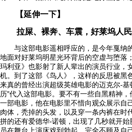
【延伸一下】
拉屎、裸奔、车震，好莱坞人民
与这部电影遥相呼应的，是今年戛纳的
地面对好莱坞明星光环背后的空虚与堕落
玛利亚》也影射了新人辈出的演员行业，
机。到了这部《鸟人》，这样的反思被黑
来真的曾经出演超级英雄电影的迈克尔-基
历”代入这部电影。要不有一些自黑精神，
一部电影，他在电影里不惜向观众展示自
肉体，秃掉的头发，以及穿一条内裤在时
拼的还有爱德华-诺顿，出现了几秒就开始
员在舞台上演床戏到勃起，完全不顾及自己