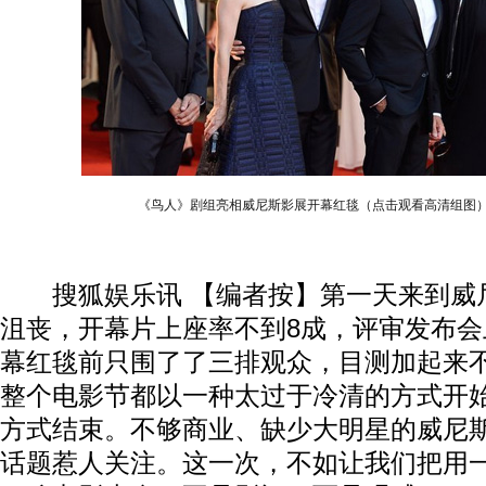
《鸟人》剧组亮相威尼斯影展开幕红毯（点击观看高清组图
搜狐娱乐讯 【编者按】第一天来到威
沮丧，开幕片上座率不到8成，评审发布会
幕红毯前只围了了三排观众，目测加起来
整个电影节都以一种太过于冷清的方式开
方式结束。不够商业、缺少大明星的威尼
话题惹人关注。这一次，不如让我们把用