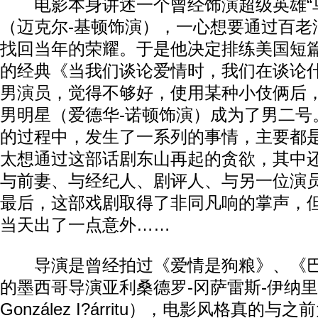
电影本身讲述一个曾经饰演超级英雄“鸟
（迈克尔-基顿饰演），一心想要通过百老
找回当年的荣耀。于是他决定排练美国短篇
的经典《当我们谈论爱情时，我们在谈论
男演员，觉得不够好，使用某种小伎俩后
男明星（爱德华-诺顿饰演）成为了男二号
的过程中，发生了一系列的事情，主要都
太想通过这部话剧东山再起的贪欲，其中
与前妻、与经纪人、剧评人、与另一位演
最后，这部戏剧取得了非同凡响的掌声，但
当天出了一点意外……
导演是曾经拍过《爱情是狗粮》、《巴
的墨西哥导演亚利桑德罗-冈萨雷斯-伊纳里多（A
González I?árritu），电影风格真的