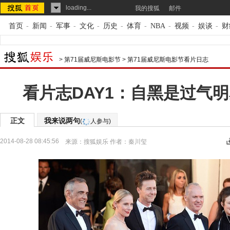
loading...
我的搜狐
邮件
首页
-
新闻
-
军事
-
文化
-
历史
-
体育
-
NBA
-
视频
-
娱谈
-
财
>
第71届威尼斯电影节
>
第71届威尼斯电影节看片日志
看片志DAY1：自黑是过气
正文
我来说两句
(
人参与)
2014-08-28 08:45:56
来源：
搜狐娱乐
作者：秦川玺