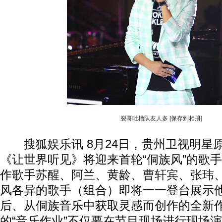
裂哥吐槽队友人多
[保存到相册]
搜狐娱乐讯 8月24日，贵州卫视明星
《让世界听见》将迎来首轮“侗族风”的歌
作歌手
苏醒
、阿兰、黄龄、
曹轩宾
、
张玮
风各异的歌手（组合）即将一一登台展示
后、从侗族音乐中获取灵感而创作的全新
的“音乐作业”不仅要在节目现场进行现场