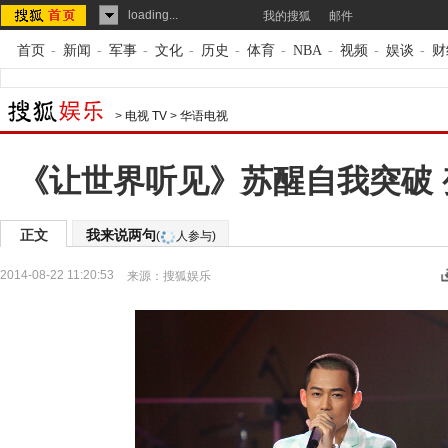
loading...
我的搜狐
邮件
首页
-
新闻
-
军事
-
文化
-
历史
-
体育
-
NBA
-
视频
-
娱谈
-
财
>
电视 TV
>
华语电视
《让世界听见》苏醒自我突破 
正文
我来说两句
(
人参与)
2014-08-22 11:20:53
来源：
搜狐娱乐