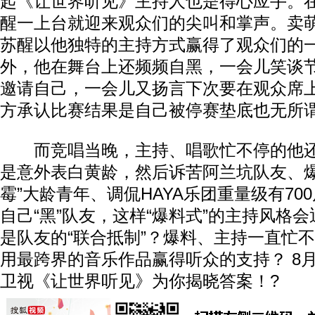
起《让世界听见》主持人也是得心应手。
醒一上台就迎来观众们的尖叫和掌声。卖
苏醒以他独特的主持方式赢得了观众们的
外，他在舞台上还频频自黑，一会儿笑谈
邀请自己，一会儿又扬言下次要在观众席
方承认比赛结果是自己被停赛垫底也无所
而竞唱当晚，主持、唱歌忙不停的他还
是意外表白黄龄，然后诉苦阿兰坑队友、爆
霉”大龄青年、调侃HAYA乐团重量级有700
自己“黑”队友，这样“爆料式”的主持风格
是队友的“联合抵制”？爆料、主持一直忙
用最跨界的音乐作品赢得听众的支持？ 8月2
卫视《让世界听见》为你揭晓答案！?